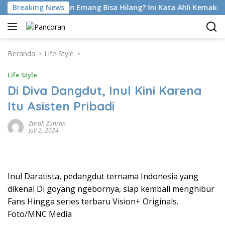
Langsung
 Foot Di Latihan Emang Bisa Hilang? Ini Kata Ahli Kemakmuran
Breaking News
ke
konten
Beranda
Life Style
Life Style
Di Diva Dangdut, Inul Kini Karena
Itu Asisten Pribadi
Zarah Zuhran
Juli 2, 2024
Inul Daratista, pedangdut ternama Indonesia yang
dikenal Di goyang ngebornya, siap kembali menghibur
Fans Hingga series terbaru Vision+ Originals.
Foto/MNC Media