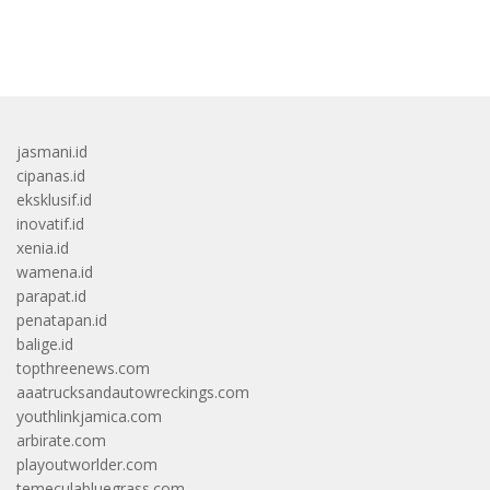
bandar besar starlight princess1000 bagi bonus
jasmani.id
cipanas.id
eksklusif.id
inovatif.id
xenia.id
wamena.id
parapat.id
penatapan.id
balige.id
topthreenews.com
aaatrucksandautowreckings.com
youthlinkjamica.com
arbirate.com
playoutworlder.com
temeculabluegrass.com