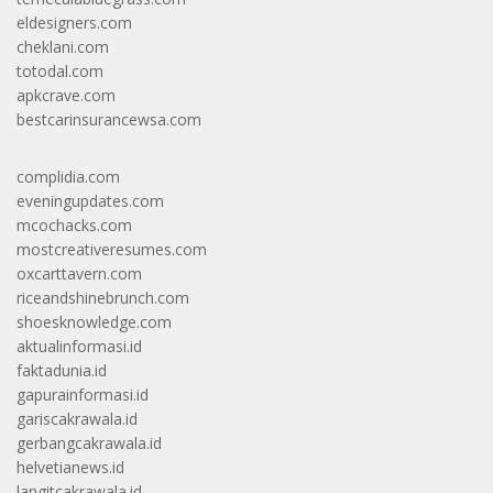
eldesigners.com
cheklani.com
totodal.com
apkcrave.com
bestcarinsurancewsa.com
complidia.com
eveningupdates.com
mcochacks.com
mostcreativeresumes.com
oxcarttavern.com
riceandshinebrunch.com
shoesknowledge.com
aktualinformasi.id
faktadunia.id
gapurainformasi.id
gariscakrawala.id
gerbangcakrawala.id
helvetianews.id
langitcakrawala.id