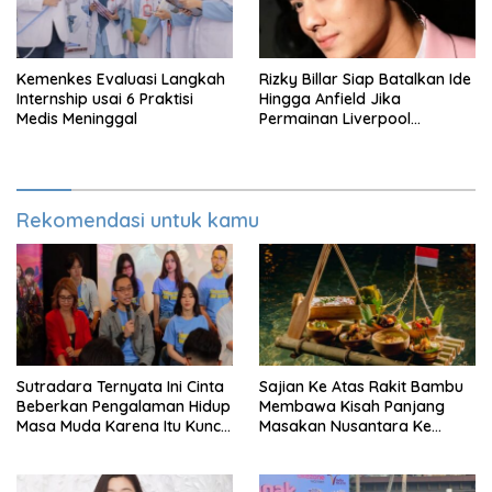
Kemenkes Evaluasi Langkah
Rizky Billar Siap Batalkan Ide
Internship usai 6 Praktisi
Hingga Anfield Jika
Medis Meninggal
Permainan Liverpool
Menurun
Rekomendasi untuk kamu
Sutradara Ternyata Ini Cinta
Sajian Ke Atas Rakit Bambu
Beberkan Pengalaman Hidup
Membawa Kisah Panjang
Masa Muda Karena Itu Kunci
Masakan Nusantara Ke
Garap Adegan Balap
Perabot Makan
Kendaraan Bermotor Roda
Dua