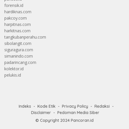
forensik.id
hardiknas.com
pakcoy.com
harpitnas.com
harkitnas.com
tangkubanperahu.com
sibolangit.com
siguragura.com
simanindo.com
padarincang.com
kolektor.id
pelukis.id
Indeks
Kode Etik
Privacy Policy
Redaksi
Disclaimer
Pedoman Media Siber
© Copyright 2024
Pancoran.id