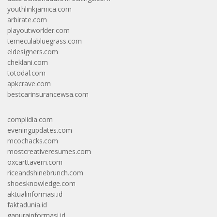
youthlinkjamica.com
arbirate.com
playoutworlder.com
temeculabluegrass.com
eldesigners.com
cheklani.com
totodal.com
apkcrave.com
bestcarinsurancewsa.com
complidia.com
eveningupdates.com
mcochacks.com
mostcreativeresumes.com
oxcarttavern.com
riceandshinebrunch.com
shoesknowledge.com
aktualinformasi.id
faktadunia.id
gapurainformasi.id