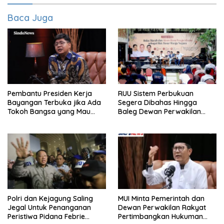
Baca Juga
Pembantu Presiden Kerja
RUU Sistem Perbukuan
Bayangan Terbuka jika Ada
Segera Dibahas Hingga
Tokoh Bangsa yang Mau
Baleg Dewan Perwakilan
Karena Itu Dewan Pengawas
Rakyat, Willy Aditya: Literatur
Itu Citarasa Otak
Polri dan Kejagung Saling
MUI Minta Pemerintah dan
Jegal Untuk Penanganan
Dewan Perwakilan Rakyat
Peristiwa Pidana Febrie
Pertimbangkan Hukuman