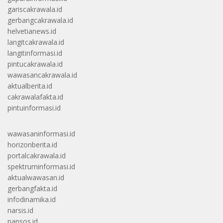
gariscakrawala.id
gerbangcakrawala.id
helvetianews.id
langitcakrawala.id
langitinformasi.id
pintucakrawala.id
wawasancakrawala.id
aktualberita.id
cakrawalafakta.id
pintuinformasi.id
wawasaninformasi.id
horizonberita.id
portalcakrawala.id
spektruminformasi.id
aktualwawasan.id
gerbangfakta.id
infodinamika.id
narsis.id
pansos.id