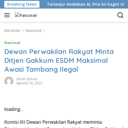
Langsung
stri ISP
Breaking News
Terlanjur Andalkan AI, Pria Ini Kaget Idap Kank
ke
konten
Beranda
Nasional
Nasional
Dewan Perwakilan Rakyat Minta
Ditjen Gakkum ESDM Maksimal
Awasi Tambang Ilegal
Zarah Zuhran
Agustus 16, 2025
loading…
Komisi XII Dewan Perwakilan Rakyat meminta