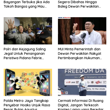
Bayangan Terbuka jika Ada
Segera Dibahas Hingga
Tokoh Bangsa yang Mau
Baleg Dewan Perwakilan
Karena Itu Dewan Pengawas
Rakyat, Willy Aditya: Literatur
Itu Citarasa Otak
Polri dan Kejagung Saling
MUI Minta Pemerintah dan
Jegal Untuk Penanganan
Dewan Perwakilan Rakyat
Peristiwa Pidana Febrie
Pertimbangkan Hukuman
Adriansyah
Mati Untuk Koruptor
Polda Metro Jaya Tangkap
Cermati Informasi Di Ruang
Penyebar Hoaks Unjuk Rasa
Digital, Jangan Terkecoh
Besar Bulan Agustus
Konten Lama yang Beredar