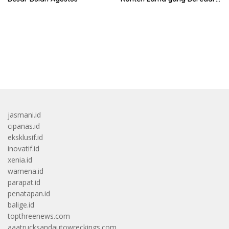
Kembali
bandar besar starlight princess1000 bagi bonus
jasmani.id
cipanas.id
eksklusif.id
inovatif.id
xenia.id
wamena.id
parapat.id
penatapan.id
balige.id
topthreenews.com
aaatrucksandautowreckings.com