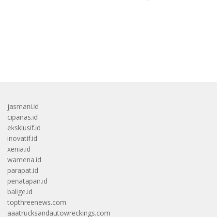
Senapan
bandar besar starlight princess1000 bagi bonus
jasmani.id
cipanas.id
eksklusif.id
inovatif.id
xenia.id
wamena.id
parapat.id
penatapan.id
balige.id
topthreenews.com
aaatrucksandautowreckings.com