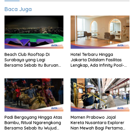
Baca Juga
Beach Club Rooftop Di
Hotel Terbaru Hingga
Surabaya yang Lagi
Jakarta Didalam Fasilitas
Bersama Sebab Itu Buruan
Lengkap, Ada Infinity Pool-
Staycation
Sky Lounge
Padi Bergoyang Hingga Atas
Momen Prabowo Jajal
Bambu, Ritual Ngarengkong
Kereta Nusantara Explorer
Bersama Sebab Itu Wujud
Nan Mewah Bagi Pertama
Syukur Warga Citorek
Kali