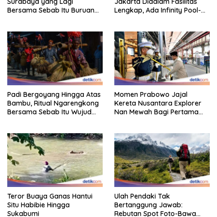
Surabaya yang Lagi
Jakarta Didalam Fasilitas
Bersama Sebab Itu Buruan
Lengkap, Ada Infinity Pool-
Staycation
Sky Lounge
Padi Bergoyang Hingga Atas
Momen Prabowo Jajal
Bambu, Ritual Ngarengkong
Kereta Nusantara Explorer
Bersama Sebab Itu Wujud
Nan Mewah Bagi Pertama
Syukur Warga Citorek
Kali
Teror Buaya Ganas Hantui
Ulah Pendaki Tak
Situ Habibie Hingga
Bertanggung Jawab:
Sukabumi
Rebutan Spot Foto-Bawa