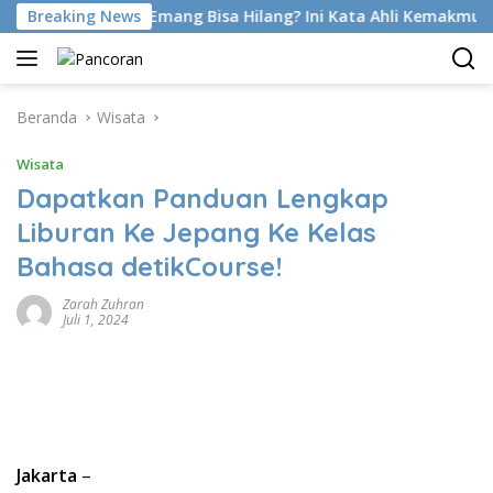
Langsung
ot Di Latihan Emang Bisa Hilang? Ini Kata Ahli Kemakmuran
Breaking News
ke
konten
Beranda
Wisata
Wisata
Dapatkan Panduan Lengkap
Liburan Ke Jepang Ke Kelas
Bahasa detikCourse!
Zarah Zuhran
Juli 1, 2024
Jakarta
–