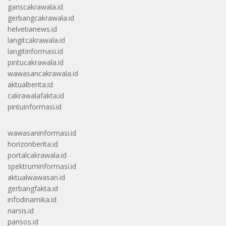
gariscakrawala.id
gerbangcakrawala.id
helvetianews.id
langitcakrawala.id
langitinformasi.id
pintucakrawala.id
wawasancakrawala.id
aktualberita.id
cakrawalafakta.id
pintuinformasi.id
wawasaninformasi.id
horizonberita.id
portalcakrawala.id
spektruminformasi.id
aktualwawasan.id
gerbangfakta.id
infodinamika.id
narsis.id
pansos.id