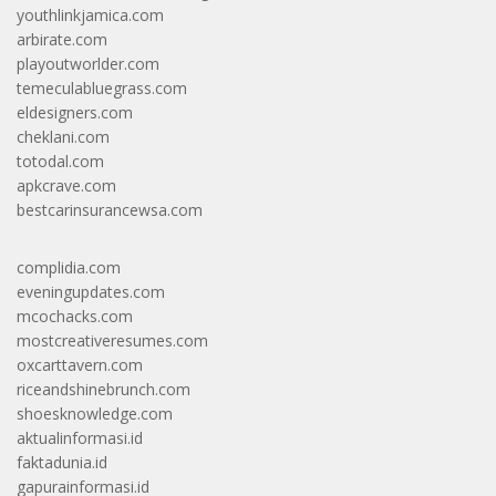
youthlinkjamica.com
arbirate.com
playoutworlder.com
temeculabluegrass.com
eldesigners.com
cheklani.com
totodal.com
apkcrave.com
bestcarinsurancewsa.com
complidia.com
eveningupdates.com
mcochacks.com
mostcreativeresumes.com
oxcarttavern.com
riceandshinebrunch.com
shoesknowledge.com
aktualinformasi.id
faktadunia.id
gapurainformasi.id