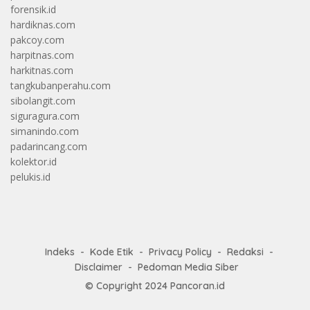
forensik.id
hardiknas.com
pakcoy.com
harpitnas.com
harkitnas.com
tangkubanperahu.com
sibolangit.com
siguragura.com
simanindo.com
padarincang.com
kolektor.id
pelukis.id
Indeks
Kode Etik
Privacy Policy
Redaksi
Disclaimer
Pedoman Media Siber
© Copyright 2024
Pancoran.id