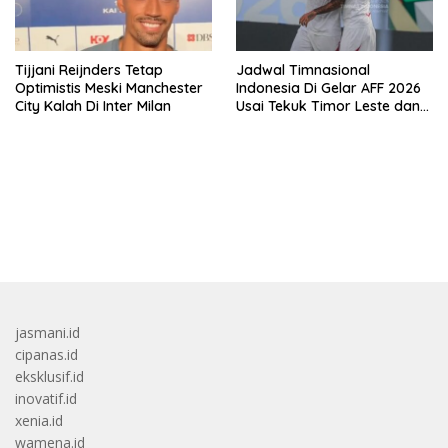
Tijjani Reijnders Tetap
Jadwal Timnasional
Optimistis Meski Manchester
Indonesia Di Gelar AFF 2026
City Kalah Di Inter Milan
Usai Tekuk Timor Leste dan
Klasemen Terbaru Grup A
bandar besar starlight princess1000 bagi bonus
jasmani.id
cipanas.id
eksklusif.id
inovatif.id
xenia.id
wamena.id