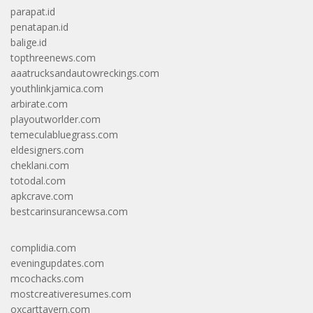
parapat.id
penatapan.id
balige.id
topthreenews.com
aaatrucksandautowreckings.com
youthlinkjamica.com
arbirate.com
playoutworlder.com
temeculabluegrass.com
eldesigners.com
cheklani.com
totodal.com
apkcrave.com
bestcarinsurancewsa.com
complidia.com
eveningupdates.com
mcochacks.com
mostcreativeresumes.com
oxcarttavern.com