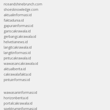
riceandshinebrunch.com
shoesknowledge.com
aktualinformasi.id
faktadunia.id
gapurainformasi.id
gariscakrawala.id
gerbangcakrawala.id
helvetianews.id
langitcakrawala.id
langitinformasi.id
pintucakrawala.id
wawasancakrawala.id
aktualberita.id
cakrawalafakta.id
pintuinformasi.id
wawasaninformasi.id
horizonberita.id
portalcakrawala.id
spektruminformasi.id