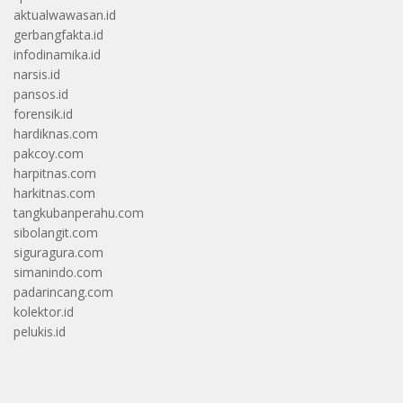
aktualwawasan.id
gerbangfakta.id
infodinamika.id
narsis.id
pansos.id
forensik.id
hardiknas.com
pakcoy.com
harpitnas.com
harkitnas.com
tangkubanperahu.com
sibolangit.com
siguragura.com
simanindo.com
padarincang.com
kolektor.id
pelukis.id