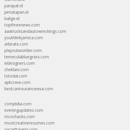
parapat.id
penatapan.id
balige.id
topthreenews.com
aaatrucksandautowreckings.com
youthlinkjamica.com
arbirate.com
playoutworlder.com
temeculabluegrass.com
eldesigners.com
cheklani.com
totodal.com
apkcrave.com
bestcarinsurancewsa.com
complidia.com
eveningupdates.com
mcochacks.com
mostcreativeresumes.com
oxcarttavern.com