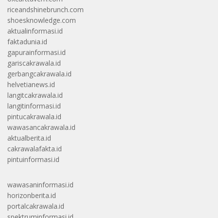
riceandshinebrunch.com
shoesknowledge.com
aktualinformasi.id
faktadunia.id
gapurainformasi.id
gariscakrawala.id
gerbangcakrawala.id
helvetianews.id
langitcakrawala.id
langitinformasi.id
pintucakrawala.id
wawasancakrawala.id
aktualberita.id
cakrawalafakta.id
pintuinformasi.id
wawasaninformasi.id
horizonberita.id
portalcakrawala.id
spektruminformasi.id