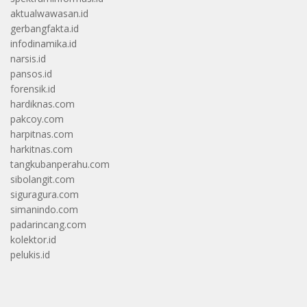
aktualwawasan.id
gerbangfakta.id
infodinamika.id
narsis.id
pansos.id
forensik.id
hardiknas.com
pakcoy.com
harpitnas.com
harkitnas.com
tangkubanperahu.com
sibolangit.com
siguragura.com
simanindo.com
padarincang.com
kolektor.id
pelukis.id