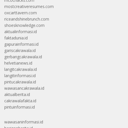
mcochacks.com
mostcreativeresumes.com
oxcarttavern.com
riceandshinebrunch.com
shoesknowledge.com
aktualinformasi.id
faktadunia.id
gapurainformasi.id
gariscakrawala.id
gerbangcakrawala.id
helvetianews.id
langitcakrawala.id
langitinformasi.id
pintucakrawala.id
wawasancakrawala.id
aktualberita.id
cakrawalafakta.id
pintuinformasi.id
wawasaninformasi.id