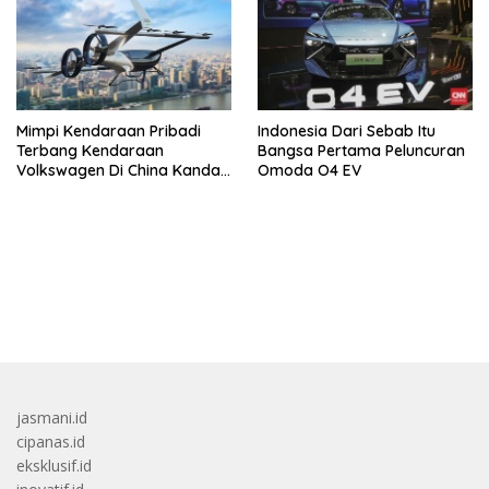
Mimpi Kendaraan Pribadi
Indonesia Dari Sebab Itu
Terbang Kendaraan
Bangsa Pertama Peluncuran
Volkswagen Di China Kandas
Omoda O4 EV
Setelahnya 5 Tahun
bandar besar starlight princess1000 bagi bonus
jasmani.id
cipanas.id
eksklusif.id