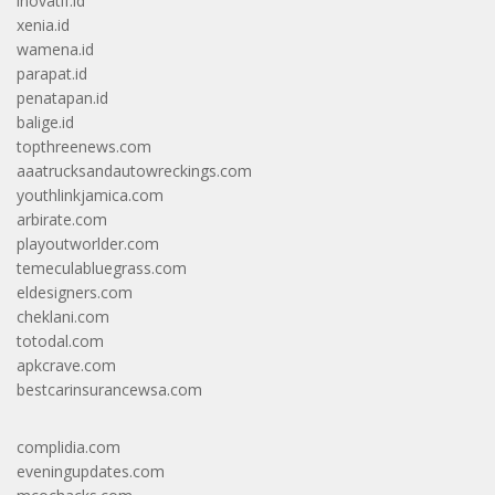
inovatif.id
xenia.id
wamena.id
parapat.id
penatapan.id
balige.id
topthreenews.com
aaatrucksandautowreckings.com
youthlinkjamica.com
arbirate.com
playoutworlder.com
temeculabluegrass.com
eldesigners.com
cheklani.com
totodal.com
apkcrave.com
bestcarinsurancewsa.com
complidia.com
eveningupdates.com