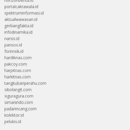
horizonberita.id
portalcakrawala.id
spektruminformasi.id
aktualwawasan.id
gerbangfakta.id
infodinamika.id
narsis.id
pansos.id
forensik.id
hardiknas.com
pakcoy.com
harpitnas.com
harkitnas.com
tangkubanperahu.com
sibolangit.com
siguragura.com
simanindo.com
padarincang.com
kolektor.id
pelukis.id