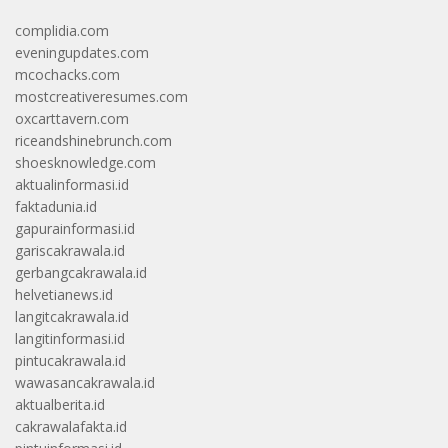
complidia.com
eveningupdates.com
mcochacks.com
mostcreativeresumes.com
oxcarttavern.com
riceandshinebrunch.com
shoesknowledge.com
aktualinformasi.id
faktadunia.id
gapurainformasi.id
gariscakrawala.id
gerbangcakrawala.id
helvetianews.id
langitcakrawala.id
langitinformasi.id
pintucakrawala.id
wawasancakrawala.id
aktualberita.id
cakrawalafakta.id