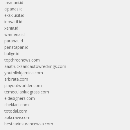
jasmani.id
cipanas.id
eksklusif.id
inovatif.id
xenia.id
wamena.id
parapat.id
penatapan.id
balige.id
topthreenews.com
aaatrucksandautowreckings.com
youthlinkjamica.com
arbirate.com
playoutworlder.com
temeculabluegrass.com
eldesigners.com
cheklani.com
totodal.com
apkcrave.com
bestcarinsurancewsa.com