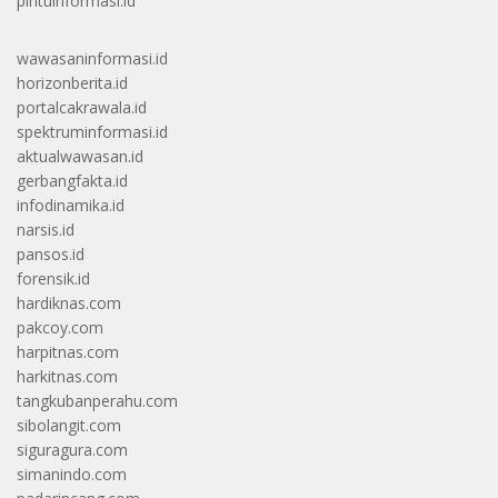
pintuinformasi.id
wawasaninformasi.id
horizonberita.id
portalcakrawala.id
spektruminformasi.id
aktualwawasan.id
gerbangfakta.id
infodinamika.id
narsis.id
pansos.id
forensik.id
hardiknas.com
pakcoy.com
harpitnas.com
harkitnas.com
tangkubanperahu.com
sibolangit.com
siguragura.com
simanindo.com