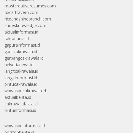
mostcreativeresumes.com
oxcarttavern.com
riceandshinebrunch.com
shoesknowledge.com
aktualinformasi.id
faktadunia.id
gapurainformasi.id
gariscakrawala.id
gerbangcakrawala.id
helvetianews.id
langitcakrawala.id
langitinformasi.id
pintucakrawala.id
wawasancakrawala.id
aktualberita.id
cakrawalafakta.id
pintuinformasi.id
wawasaninformasi.id
horizonberita.id