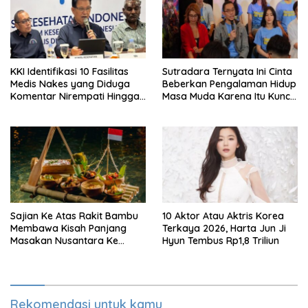
KKI Identifikasi 10 Fasilitas
Sutradara Ternyata Ini Cinta
Medis Nakes yang Diduga
Beberkan Pengalaman Hidup
Komentar Nirempati Hingga
Masa Muda Karena Itu Kunci
Pasien BPJS
Garap Adegan Balap
Kendaraan Bermotor Roda
Dua
Sajian Ke Atas Rakit Bambu
10 Aktor Atau Aktris Korea
Membawa Kisah Panjang
Terkaya 2026, Harta Jun Ji
Masakan Nusantara Ke
Hyun Tembus Rp1,8 Triliun
Perabot Makan
Rekomendasi untuk kamu