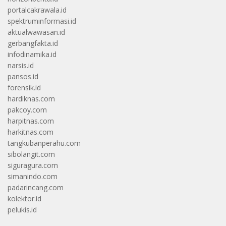
portalcakrawala.id
spektruminformasi.id
aktualwawasan.id
gerbangfakta.id
infodinamika.id
narsis.id
pansos.id
forensik.id
hardiknas.com
pakcoy.com
harpitnas.com
harkitnas.com
tangkubanperahu.com
sibolangit.com
siguragura.com
simanindo.com
padarincang.com
kolektor.id
pelukis.id