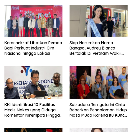
Kemenekraf Libatkan Pemda
Siap Harumkan Nama
Bagi Perkuat Industri Gim
Bangsa, Audrey Bianca
Nasional hingga Lokasi
Bertolak Di Vietnam Wakili
Indonesia Di Miss World 2026
KKI Identifikasi 10 Fasilitas
Sutradara Ternyata Ini Cinta
Medis Nakes yang Diduga
Beberkan Pengalaman Hidup
Komentar Nirempati Hingga
Masa Muda Karena Itu Kunci
Pasien BPJS
Garap Adegan Balap
Kendaraan Bermotor Roda
Dua