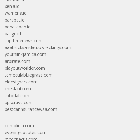
xenia.id
wamena.id
parapat.id
penatapan.id
balige.id
topthreenews.com
aaatrucksandautowreckings.com
youthlinkjamica.com
arbirate.com
playoutworlder.com
temeculabluegrass.com
eldesigners.com
cheklani.com
totodal.com
apkcrave.com
bestcarinsurancewsa.com
complidia.com
eveningupdates.com
mcochacks.com