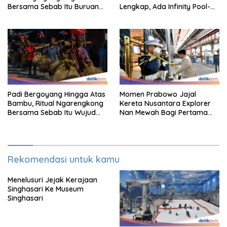
Bersama Sebab Itu Buruan
Lengkap, Ada Infinity Pool-
Staycation
Sky Lounge
Padi Bergoyang Hingga Atas
Momen Prabowo Jajal
Bambu, Ritual Ngarengkong
Kereta Nusantara Explorer
Bersama Sebab Itu Wujud
Nan Mewah Bagi Pertama
Syukur Warga Citorek
Kali
Rekomendasi untuk kamu
Menelusuri Jejak Kerajaan
Singhasari Ke Museum
Singhasari