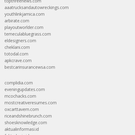
topthreenews.com
aaatrucksandautowreckings.com
youthlinkjamica.com
arbirate.com
playoutworlder.com
temeculabluegrass.com
eldesigners.com
cheklani.com
totodal.com
apkcrave.com
bestcarinsurancewsa.com
complidia.com
eveningupdates.com
mcochacks.com
mostcreativeresumes.com
oxcarttavern.com
riceandshinebrunch.com
shoesknowledge.com
aktualinformasi.id