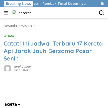
Langsung
an AI, BRMS Resmi Rombak Total Sistemnya
Breaking News
Bikin Gen 
ke
konten
Beranda
Wisata
Wisata
Catat! Ini Jadwal Terbaru 17 Kereta
Api Jarak Jauh Bersama Pasar
Senin
Zarah Zuhran
Juli 1, 2024
Jakarta
–