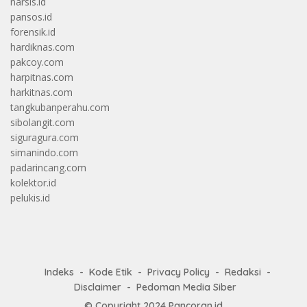
narsis.id
pansos.id
forensik.id
hardiknas.com
pakcoy.com
harpitnas.com
harkitnas.com
tangkubanperahu.com
sibolangit.com
siguragura.com
simanindo.com
padarincang.com
kolektor.id
pelukis.id
Indeks
Kode Etik
Privacy Policy
Redaksi
Disclaimer
Pedoman Media Siber
© Copyright 2024
Pancoran.id