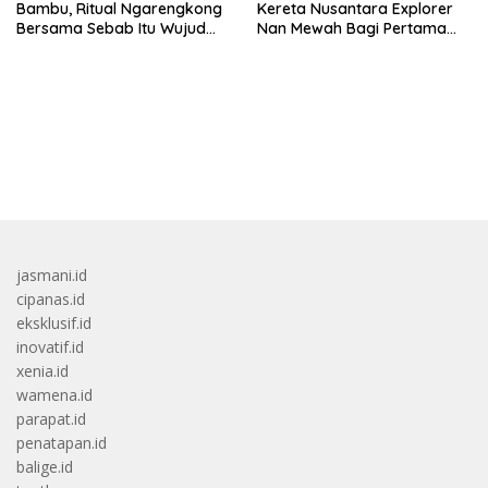
Bambu, Ritual Ngarengkong
Kereta Nusantara Explorer
Bersama Sebab Itu Wujud
Nan Mewah Bagi Pertama
Syukur Warga Citorek
Kali
bandar besar starlight princess1000 bagi bonus
jasmani.id
cipanas.id
eksklusif.id
inovatif.id
xenia.id
wamena.id
parapat.id
penatapan.id
balige.id