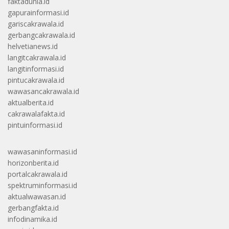
faktadunia.id
gapurainformasi.id
gariscakrawala.id
gerbangcakrawala.id
helvetianews.id
langitcakrawala.id
langitinformasi.id
pintucakrawala.id
wawasancakrawala.id
aktualberita.id
cakrawalafakta.id
pintuinformasi.id
wawasaninformasi.id
horizonberita.id
portalcakrawala.id
spektruminformasi.id
aktualwawasan.id
gerbangfakta.id
infodinamika.id