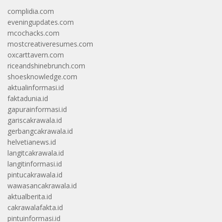
complidia.com
eveningupdates.com
mcochacks.com
mostcreativeresumes.com
oxcarttavern.com
riceandshinebrunch.com
shoesknowledge.com
aktualinformasi.id
faktadunia.id
gapurainformasi.id
gariscakrawala.id
gerbangcakrawala.id
helvetianews.id
langitcakrawala.id
langitinformasi.id
pintucakrawala.id
wawasancakrawala.id
aktualberita.id
cakrawalafakta.id
pintuinformasi.id