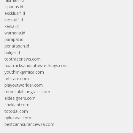
jasmani.id
cipanas.id
eksklusif.id
inovatif.id
xenia.id
wamena.id
parapat.id
penatapan.id
balige.id
topthreenews.com
aaatrucksandautowreckings.com
youthlinkjamica.com
arbirate.com
playoutworlder.com
temeculabluegrass.com
eldesigners.com
cheklani.com
totodal.com
apkcrave.com
bestcarinsurancewsa.com