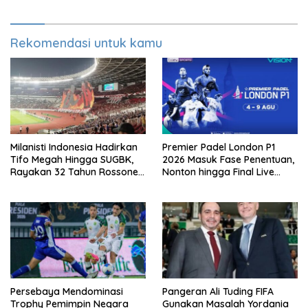
Rekomendasi untuk kamu
Milanisti Indonesia Hadirkan
Premier Padel London P1
Tifo Megah Hingga SUGBK,
2026 Masuk Fase Penentuan,
Rayakan 32 Tahun Rossoneri
Nonton hingga Final Live
Kembali Hingga Tanah Air
Pemutaran Online Di VISION+
Persebaya Mendominasi
Pangeran Ali Tuding FIFA
Trophy Pemimpin Negara
Gunakan Masalah Yordania