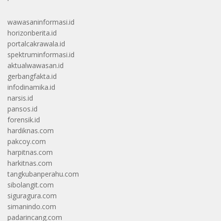
wawasaninformasi.id
horizonberita.id
portalcakrawala.id
spektruminformasi.id
aktualwawasan.id
gerbangfakta.id
infodinamika.id
narsis.id
pansos.id
forensik.id
hardiknas.com
pakcoy.com
harpitnas.com
harkitnas.com
tangkubanperahu.com
sibolangit.com
siguragura.com
simanindo.com
padarincang.com