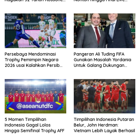
Kembali Hingga Tanah Air
Pemutaran Online Di VISION+
Persebaya Mendominasi
Pangeran Ali Tuding FIFA
Trophy Pemimpin Negara
Gunakan Masalah Yordania
2026 usai Kalahkan Persib
Untuk Galang Dukungan
Lewat Adu Eksekusi
Infantino
5 Momen Timpilihan
Timpilihan Indonesia Putaran
Indonesia Gagal Lolos
Belur, John Herdman:
Hingga Semifinal Trophy AFF
Vietnam Lebih Layak Berhasil