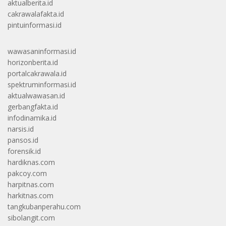
aktualberita.id
cakrawalafakta.id
pintuinformasi.id
wawasaninformasi.id
horizonberita.id
portalcakrawala.id
spektruminformasi.id
aktualwawasan.id
gerbangfakta.id
infodinamika.id
narsis.id
pansos.id
forensik.id
hardiknas.com
pakcoy.com
harpitnas.com
harkitnas.com
tangkubanperahu.com
sibolangit.com