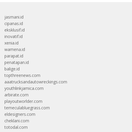
jasmani.id
cipanas.id
eksklusif.id
inovatif.id
xenia.id
wamena.id
parapat.id
penatapan.id
balige.id
topthreenews.com
aaatrucksandautowreckings.com
youthlinkjamica.com
arbirate.com
playoutworlder.com
temeculabluegrass.com
eldesigners.com
cheklani.com
totodal.com