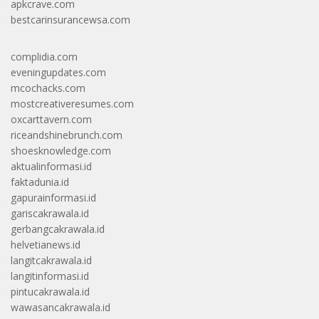
apkcrave.com
bestcarinsurancewsa.com
complidia.com
eveningupdates.com
mcochacks.com
mostcreativeresumes.com
oxcarttavern.com
riceandshinebrunch.com
shoesknowledge.com
aktualinformasi.id
faktadunia.id
gapurainformasi.id
gariscakrawala.id
gerbangcakrawala.id
helvetianews.id
langitcakrawala.id
langitinformasi.id
pintucakrawala.id
wawasancakrawala.id