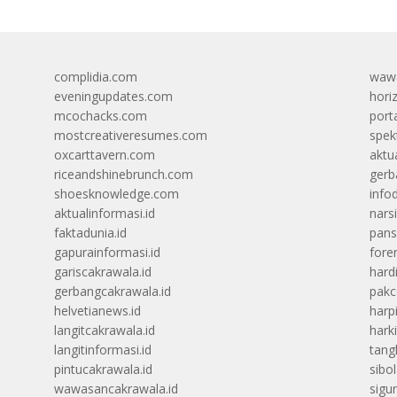
complidia.com
wawa
eveningupdates.com
hori
mcochacks.com
port
mostcreativeresumes.com
spek
oxcarttavern.com
aktu
riceandshinebrunch.com
gerb
shoesknowledge.com
info
aktualinformasi.id
narsi
faktadunia.id
pans
gapurainformasi.id
foren
gariscakrawala.id
hard
gerbangcakrawala.id
pak
helvetianews.id
harp
langitcakrawala.id
hark
langitinformasi.id
tang
pintucakrawala.id
sibo
wawasancakrawala.id
sigu