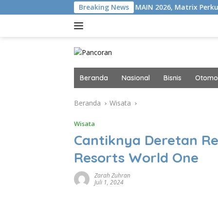
Langsung
 Di VISION+
Gelar MAIN 2026, Matrix Perkuat Kolaborasi
Breaking News
ke
konten
Beranda
Nasional
Bisnis
Otomot
Beranda
Wisata
Wisata
Cantiknya Deretan Re
Resorts World One
Zarah Zuhran
Juli 1, 2024