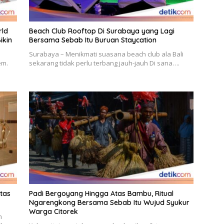
rld
Beach Club Rooftop Di Surabaya yang Lagi
ikin
Bersama Sebab Itu Buruan Staycation
Surabaya – Menikmati suasana beach club ala Bali
em.
sekarang tidak perlu terbang jauh-jauh Di sana….
itas
Padi Bergoyang Hingga Atas Bambu, Ritual
Ngarengkong Bersama Sebab Itu Wujud Syukur
Warga Citorek
m