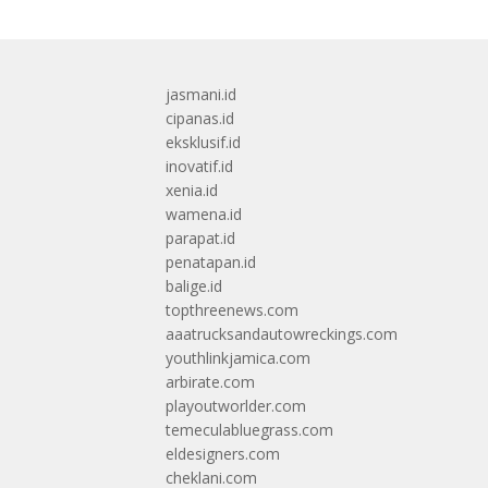
jasmani.id
cipanas.id
eksklusif.id
inovatif.id
xenia.id
wamena.id
parapat.id
penatapan.id
balige.id
topthreenews.com
aaatrucksandautowreckings.com
youthlinkjamica.com
arbirate.com
playoutworlder.com
temeculabluegrass.com
eldesigners.com
cheklani.com