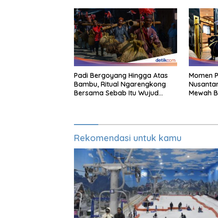
Padi Bergoyang Hingga Atas
Momen P
Bambu, Ritual Ngarengkong
Nusantar
Bersama Sebab Itu Wujud
Mewah Ba
Syukur Warga Citorek
Rekomendasi untuk kamu