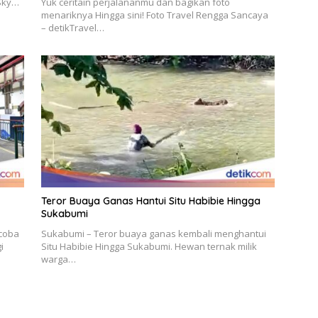
 Sky…
Yuk ceritain perjalananmu dan bagikan foto
menariknya Hingga sini! Foto Travel Rengga Sancaya
– detikTravel…
Teror Buaya Ganas Hantui Situ Habibie Hingga
Sukabumi
ncoba
Sukabumi – Teror buaya ganas kembali menghantui
i
Situ Habibie Hingga Sukabumi. Hewan ternak milik
warga…