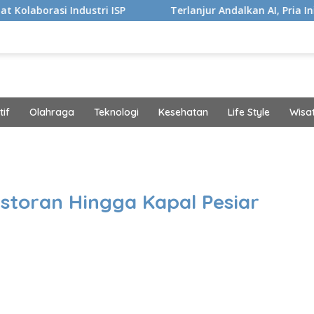
 Industri ISP
Terlanjur Andalkan AI, Pria Ini Kaget Ida
if
Olahraga
Teknologi
Kesehatan
Life Style
Wisa
band
storan Hingga Kapal Pesiar