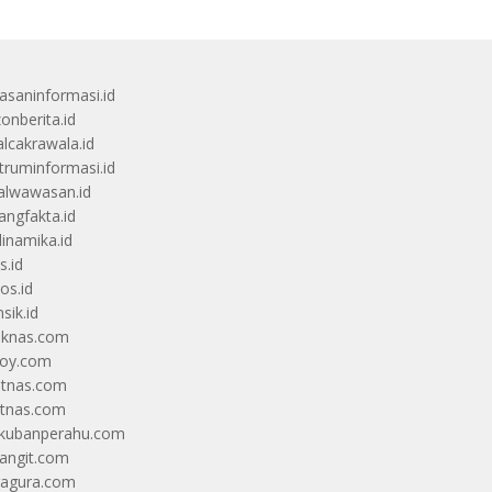
saninformasi.id
zonberita.id
alcakrawala.id
truminformasi.id
alwawasan.id
angfakta.id
dinamika.id
s.id
os.id
sik.id
iknas.com
coy.com
itnas.com
itnas.com
kubanperahu.com
langit.com
ragura.com