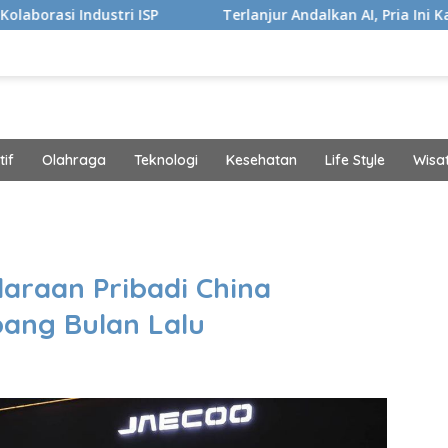
tri ISP
Terlanjur Andalkan AI, Pria Ini Kaget Idap Kank
if
Olahraga
Teknologi
Kesehatan
Life Style
Wisa
band
araan Pribadi China
pang Bulan Lalu