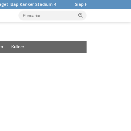
er Stadium 4
Siap Harumkan Nama Bangsa, Audrey Bianca
ta
Kuliner
ar besar starlight princess1000 bagi bonus