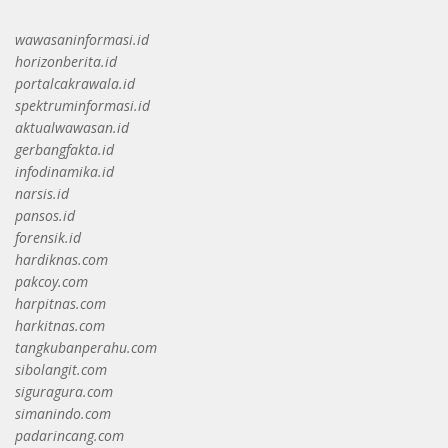
wawasaninformasi.id
horizonberita.id
portalcakrawala.id
spektruminformasi.id
aktualwawasan.id
gerbangfakta.id
infodinamika.id
narsis.id
pansos.id
forensik.id
hardiknas.com
pakcoy.com
harpitnas.com
harkitnas.com
tangkubanperahu.com
sibolangit.com
siguragura.com
simanindo.com
padarincang.com