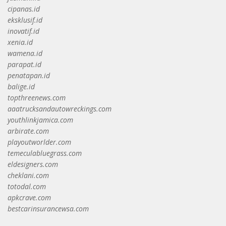
cipanas.id
eksklusif.id
inovatif.id
xenia.id
wamena.id
parapat.id
penatapan.id
balige.id
topthreenews.com
aaatrucksandautowreckings.com
youthlinkjamica.com
arbirate.com
playoutworlder.com
temeculabluegrass.com
eldesigners.com
cheklani.com
totodal.com
apkcrave.com
bestcarinsurancewsa.com