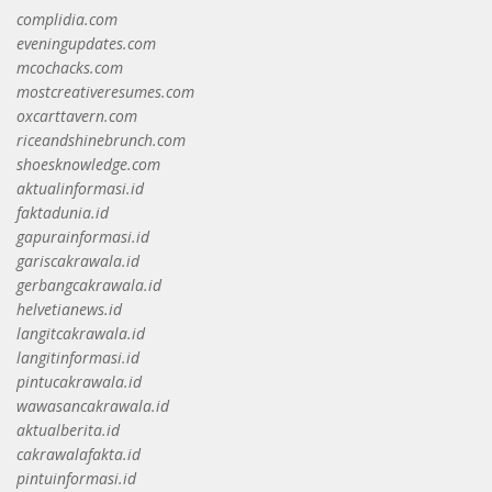
complidia.com
eveningupdates.com
mcochacks.com
mostcreativeresumes.com
oxcarttavern.com
riceandshinebrunch.com
shoesknowledge.com
aktualinformasi.id
faktadunia.id
gapurainformasi.id
gariscakrawala.id
gerbangcakrawala.id
helvetianews.id
langitcakrawala.id
langitinformasi.id
pintucakrawala.id
wawasancakrawala.id
aktualberita.id
cakrawalafakta.id
pintuinformasi.id