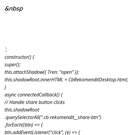
&nbsp
`;
constructor() {
super();
this.attachShadow({ Tren: “open” });
this.shadowRoot.innerHTML = CbRekomenditDesktop.html;
}
async connectedCallback() {
// Handle share button clicks
this.shadowRoot
.querySelectorAll(“.cb-rekomendit__share-btn”)
.forEach((btn) => {
btn.addEventListener(“click”, (e) => {