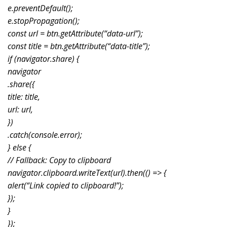
e.preventDefault();
e.stopPropagation();
const url = btn.getAttribute(“data-url”);
const title = btn.getAttribute(“data-title”);
if (navigator.share) {
navigator
.share({
title: title,
url: url,
})
.catch(console.error);
} else {
// Fallback: Copy to clipboard
navigator.clipboard.writeText(url).then(() => {
alert(“Link copied to clipboard!”);
});
}
});