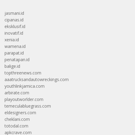
jasmani.id
cipanas.id
eksklusif.id
inovatif.id
xenia.id
wamena.id
parapat.id
penatapan.id
balige.id
topthreenews.com
aaatrucksandautowreckings.com
youthlinkjamica.com
arbirate.com
playoutworlder.com
temeculabluegrass.com
eldesigners.com
cheklani.com
totodal.com
apkcrave.com