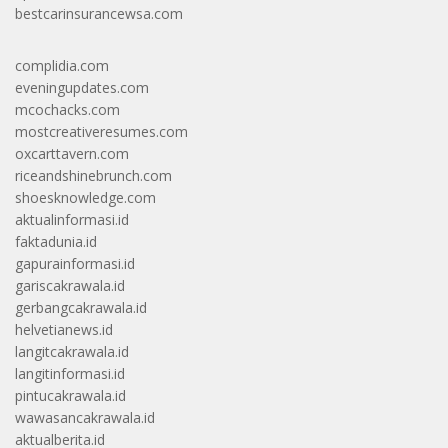
bestcarinsurancewsa.com
complidia.com
eveningupdates.com
mcochacks.com
mostcreativeresumes.com
oxcarttavern.com
riceandshinebrunch.com
shoesknowledge.com
aktualinformasi.id
faktadunia.id
gapurainformasi.id
gariscakrawala.id
gerbangcakrawala.id
helvetianews.id
langitcakrawala.id
langitinformasi.id
pintucakrawala.id
wawasancakrawala.id
aktualberita.id