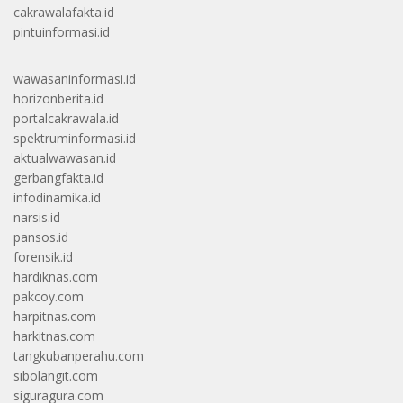
cakrawalafakta.id
pintuinformasi.id
wawasaninformasi.id
horizonberita.id
portalcakrawala.id
spektruminformasi.id
aktualwawasan.id
gerbangfakta.id
infodinamika.id
narsis.id
pansos.id
forensik.id
hardiknas.com
pakcoy.com
harpitnas.com
harkitnas.com
tangkubanperahu.com
sibolangit.com
siguragura.com