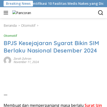
Langsung
Breaking News
KKI Identifikasi 10 Fasilitas Medis Nakes yang Diduga Ko
ke
konten
Beranda
Otomotif
Otomotif
BPJS Kesejajaran Syarat Bikin SIM
Berlaku Nasional Desember 2024
Zarah Zuhran
November 11, 2024
—
Membuat dan memperpanjang masa berlalu
Surat Izin