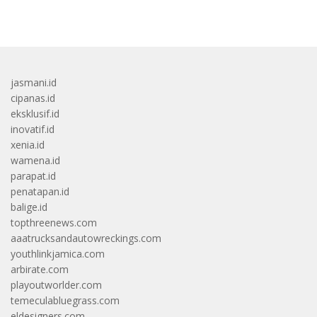
bandar besar starlight princess1000 bagi bonus
jasmani.id
cipanas.id
eksklusif.id
inovatif.id
xenia.id
wamena.id
parapat.id
penatapan.id
balige.id
topthreenews.com
aaatrucksandautowreckings.com
youthlinkjamica.com
arbirate.com
playoutworlder.com
temeculabluegrass.com
eldesigners.com