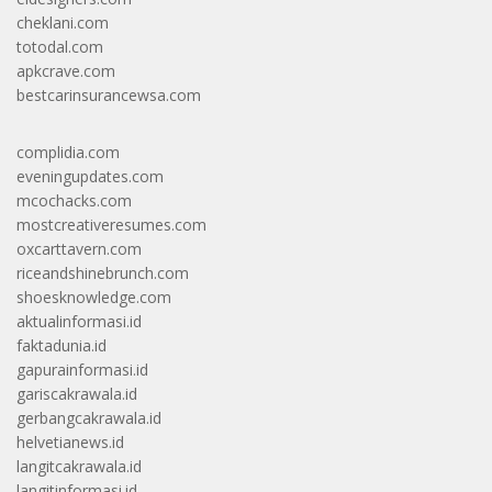
cheklani.com
totodal.com
apkcrave.com
bestcarinsurancewsa.com
complidia.com
eveningupdates.com
mcochacks.com
mostcreativeresumes.com
oxcarttavern.com
riceandshinebrunch.com
shoesknowledge.com
aktualinformasi.id
faktadunia.id
gapurainformasi.id
gariscakrawala.id
gerbangcakrawala.id
helvetianews.id
langitcakrawala.id
langitinformasi.id