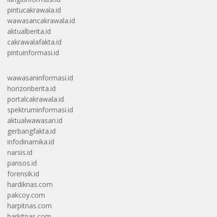
pintucakrawala.id
wawasancakrawala.id
aktualberita.id
cakrawalafakta.id
pintuinformasi.id
wawasaninformasi.id
horizonberita.id
portalcakrawala.id
spektruminformasi.id
aktualwawasan.id
gerbangfakta.id
infodinamika.id
narsis.id
pansos.id
forensik.id
hardiknas.com
pakcoy.com
harpitnas.com
harkitnas.com