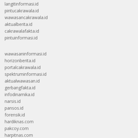
langitinformasi.id
pintucakrawala.id
wawasancakrawala.id
aktualberita.id
cakrawalafakta.id
pintuinformasi.id
wawasaninformasi.id
horizonberita.id
portalcakrawala.id
spektruminformasi.id
aktualwawasan.id
gerbangfakta.id
infodinamika.id
narsis.id
pansos.id
forensik.id
hardiknas.com
pakcoy.com
harpitnas.com