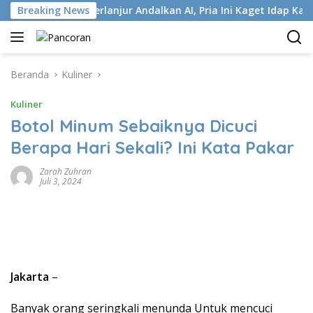
Langsung
Breaking News
Terlanjur Andalkan AI, Pria Ini Kaget Idap Kanker Stadi
ke
konten
Beranda
Kuliner
Kuliner
Botol Minum Sebaiknya Dicuci
Berapa Hari Sekali? Ini Kata Pakar
Zarah Zuhran
Juli 3, 2024
Jakarta
–
Banyak orang seringkali menunda Untuk mencuci