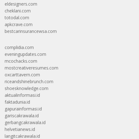
eldesigners.com
cheklani.com
totodal.com
apkcrave.com
bestcarinsurancewsa.com
complidia.com
eveningupdates.com
mcochacks.com
mostcreativeresumes.com
oxcarttavern.com
riceandshinebrunch.com
shoesknowledge.com
aktualinformasi.id
faktadunia.id
gapurainformasi.id
gariscakrawala.id
gerbangcakrawala.id
helvetianews.id
langitcakrawala.id