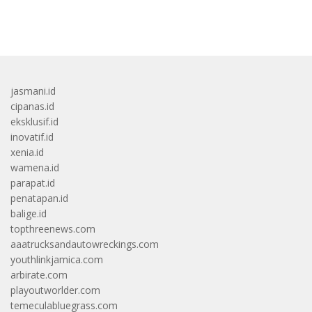
bandar besar starlight princess1000 bagi bonus
jasmani.id
cipanas.id
eksklusif.id
inovatif.id
xenia.id
wamena.id
parapat.id
penatapan.id
balige.id
topthreenews.com
aaatrucksandautowreckings.com
youthlinkjamica.com
arbirate.com
playoutworlder.com
temeculabluegrass.com