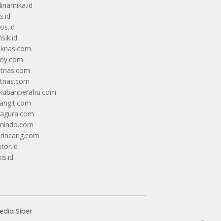
dinamika.id
s.id
os.id
sik.id
iknas.com
coy.com
itnas.com
itnas.com
kubanperahu.com
langit.com
ragura.com
nindo.com
rincang.com
tor.id
is.id
dia Siber