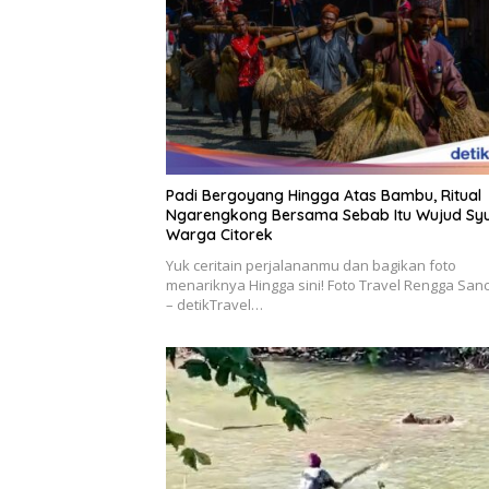
Padi Bergoyang Hingga Atas Bambu, Ritual
Ngarengkong Bersama Sebab Itu Wujud Sy
Warga Citorek
Yuk ceritain perjalananmu dan bagikan foto
menariknya Hingga sini! Foto Travel Rengga San
– detikTravel…