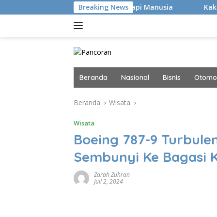
Langsung
Bukan Hacker Canggih, tapi Manusia
Breaking News
Kaki Pegal Para F
ke
konten
Beranda
Nasional
Bisnis
Otomot
Beranda
Wisata
Wisata
Boeing 787-9 Turbule
Sembunyi Ke Bagasi 
Zarah Zuhran
Juli 2, 2024