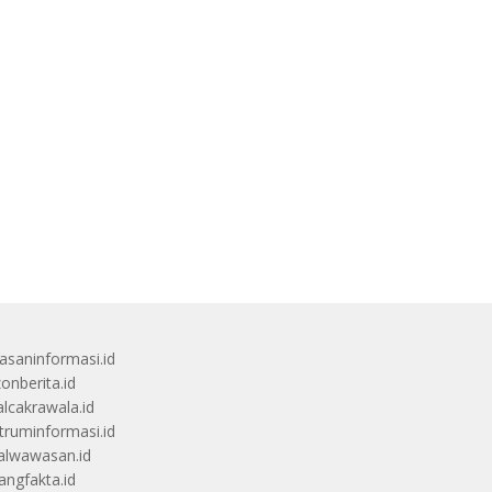
saninformasi.id
zonberita.id
alcakrawala.id
truminformasi.id
alwawasan.id
angfakta.id