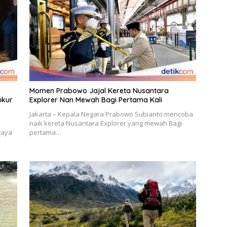
Momen Prabowo Jajal Kereta Nusantara
ukur
Explorer Nan Mewah Bagi Pertama Kali
Jakarta – Kepala Negara Prabowo Subianto mencoba
naik kereta Nusantara Explorer yang mewah Bagi
caya
pertama…