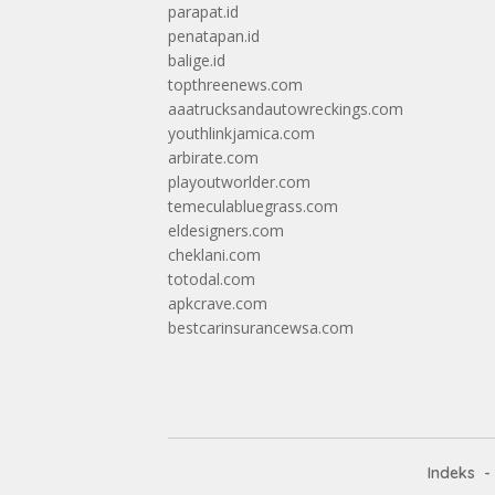
parapat.id
penatapan.id
balige.id
topthreenews.com
aaatrucksandautowreckings.com
youthlinkjamica.com
arbirate.com
playoutworlder.com
temeculabluegrass.com
eldesigners.com
cheklani.com
totodal.com
apkcrave.com
bestcarinsurancewsa.com
Indeks