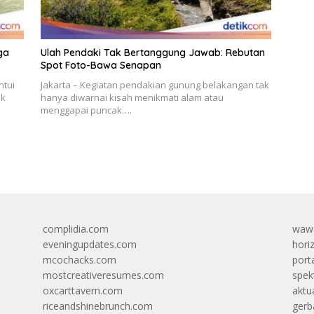
ga
Ulah Pendaki Tak Bertanggung Jawab: Rebutan
Spot Foto-Bawa Senapan
ntui
Jakarta – Kegiatan pendakian gunung belakangan tak
ik
hanya diwarnai kisah menikmati alam atau
menggapai puncak….
complidia.com
wawa
eveningupdates.com
hori
mcochacks.com
port
mostcreativeresumes.com
spek
oxcarttavern.com
aktu
riceandshinebrunch.com
gerb