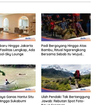
rbaru Hingga Jakarta
Padi Bergoyang Hingga Atas
Fasilitas Lengkap, Ada
Bambu, Ritual Ngarengkong
Pool-Sky Lounge
Bersama Sebab Itu Wujud
Syukur Warga Citorek
aya Ganas Hantui Situ
Ulah Pendaki Tak Bertanggung
Hingga Sukabumi
Jawab: Rebutan Spot Foto-