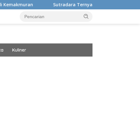
n
Sutradara Ternyata Ini Cinta Beberkan Pengalaman 
ta
Kuliner
ar besar starlight princess1000 bagi bonus