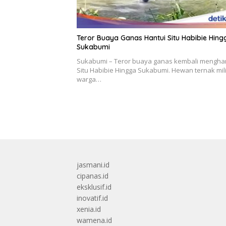
Teror Buaya Ganas Hantui Situ Habibie Hing
Sukabumi
Sukabumi – Teror buaya ganas kembali mengha
Situ Habibie Hingga Sukabumi. Hewan ternak mil
warga…
jasmani.id
cipanas.id
eksklusif.id
inovatif.id
xenia.id
wamena.id