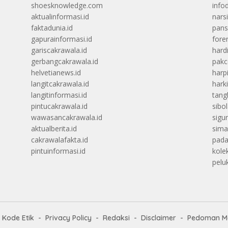
shoesknowledge.com
info
aktualinformasi.id
narsi
faktadunia.id
pans
gapurainformasi.id
foren
gariscakrawala.id
hard
gerbangcakrawala.id
pak
helvetianews.id
harp
langitcakrawala.id
hark
langitinformasi.id
tang
pintucakrawala.id
sibo
wawasancakrawala.id
sigu
aktualberita.id
sima
cakrawalafakta.id
pada
pintuinformasi.id
kolek
peluk
Kode Etik
Privacy Policy
Redaksi
Disclaimer
Pedoman Me