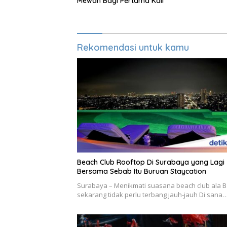
Mewah Bagi Pertama Kali
Rekomendasi untuk kamu
Beach Club Rooftop Di Surabaya yang Lagi
Bersama Sebab Itu Buruan Staycation
Surabaya – Menikmati suasana beach club ala B
sekarang tidak perlu terbang jauh-jauh Di sana…