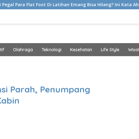
lat Foot Di Latihan Emang Bisa Hilang? Ini Kata Ahli Kemakmura
if
Olahraga
Teknologi
Kesehatan
Life Style
Wisa
band
nsi Parah, Penumpang
Kabin