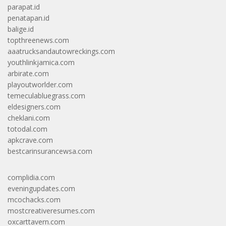
parapat.id
penatapan.id
balige.id
topthreenews.com
aaatrucksandautowreckings.com
youthlinkjamica.com
arbirate.com
playoutworlder.com
temeculabluegrass.com
eldesigners.com
cheklani.com
totodal.com
apkcrave.com
bestcarinsurancewsa.com
complidia.com
eveningupdates.com
mcochacks.com
mostcreativeresumes.com
oxcarttavern.com