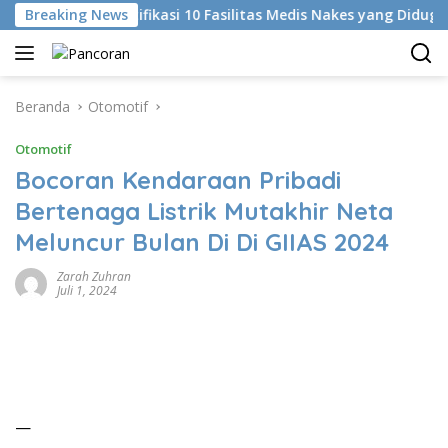
Langsung
KKI Identifikasi 10 Fasilitas Medis Nakes yang Diduga Komen
Breaking News
ke
konten
Beranda
Otomotif
Otomotif
Bocoran Kendaraan Pribadi
Bertenaga Listrik Mutakhir Neta
Meluncur Bulan Di Di GIIAS 2024
Zarah Zuhran
Juli 1, 2024
—