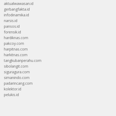
aktualwawasan.id
gerbangfakta.id
infodinamika.id
narsis.id
pansos.id
forensik.id
hardiknas.com
pakcoy.com
harpitnas.com
harkitnas.com
tangkubanperahu.com
sibolangit.com
siguragura.com
simanindo.com
padarincang.com
kolektor.id
pelukis.id