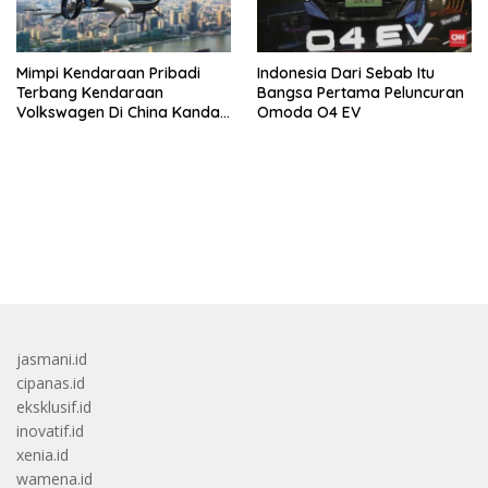
Mimpi Kendaraan Pribadi
Indonesia Dari Sebab Itu
Terbang Kendaraan
Bangsa Pertama Peluncuran
Volkswagen Di China Kandas
Omoda O4 EV
Setelahnya 5 Tahun
bandar besar starlight princess1000 bagi bonus
jasmani.id
cipanas.id
eksklusif.id
inovatif.id
xenia.id
wamena.id