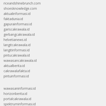
riceandshinebrunch.com
shoesknowledge.com
aktualinformasi.id
faktadunia.id
gapurainformasi.id
gariscakrawala.id
gerbangcakrawala.id
helvetianews.id
langitcakrawala.id
langitinformasi.id
pintucakrawala.id
wawasancakrawala.id
aktualberita.id
cakrawalafakta.id
pintuinformasi.id
wawasaninformasi.id
horizonberita.id
portalcakrawala.id
spektruminformasi.id