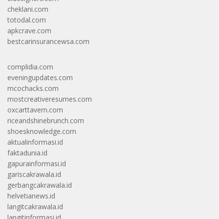
cheklani.com
totodal.com
apkcrave.com
bestcarinsurancewsa.com
complidia.com
eveningupdates.com
mcochacks.com
mostcreativeresumes.com
oxcarttavern.com
riceandshinebrunch.com
shoesknowledge.com
aktualinformasi.id
faktadunia.id
gapurainformasi.id
gariscakrawala.id
gerbangcakrawala.id
helvetianews.id
langitcakrawala.id
langitinformasi.id