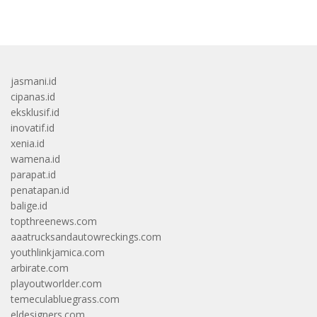
bandar besar starlight princess1000 bagi bonus
jasmani.id
cipanas.id
eksklusif.id
inovatif.id
xenia.id
wamena.id
parapat.id
penatapan.id
balige.id
topthreenews.com
aaatrucksandautowreckings.com
youthlinkjamica.com
arbirate.com
playoutworlder.com
temeculabluegrass.com
eldesigners.com