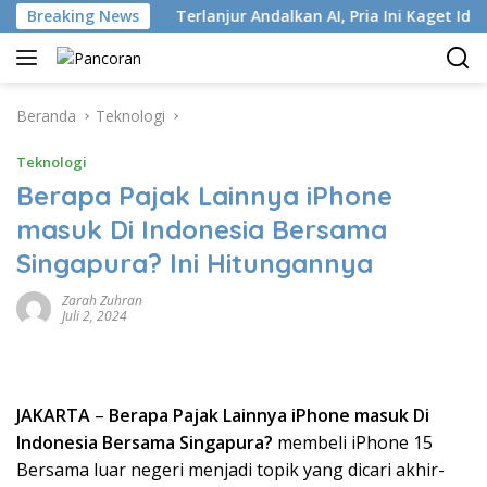
Langsung
tri ISP
Breaking News
Terlanjur Andalkan AI, Pria Ini Kaget Idap Kank
ke
konten
Beranda
Teknologi
Teknologi
Berapa Pajak Lainnya iPhone
masuk Di Indonesia Bersama
Singapura? Ini Hitungannya
Zarah Zuhran
Juli 2, 2024
JAKARTA
–
Berapa Pajak Lainnya iPhone masuk Di
Indonesia Bersama Singapura?
membeli iPhone 15
Bersama luar negeri menjadi topik yang dicari akhir-