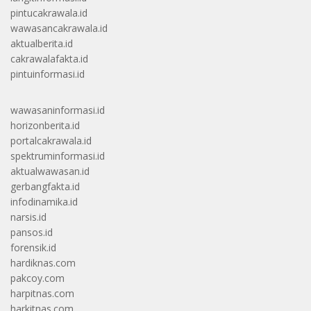
pintucakrawala.id
wawasancakrawala.id
aktualberita.id
cakrawalafakta.id
pintuinformasi.id
wawasaninformasi.id
horizonberita.id
portalcakrawala.id
spektruminformasi.id
aktualwawasan.id
gerbangfakta.id
infodinamika.id
narsis.id
pansos.id
forensik.id
hardiknas.com
pakcoy.com
harpitnas.com
harkitnas.com