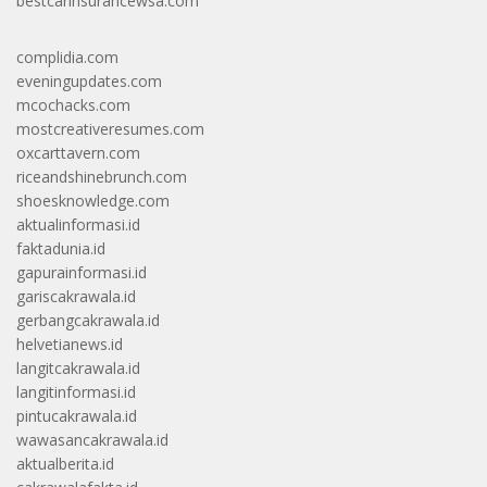
bestcarinsurancewsa.com
complidia.com
eveningupdates.com
mcochacks.com
mostcreativeresumes.com
oxcarttavern.com
riceandshinebrunch.com
shoesknowledge.com
aktualinformasi.id
faktadunia.id
gapurainformasi.id
gariscakrawala.id
gerbangcakrawala.id
helvetianews.id
langitcakrawala.id
langitinformasi.id
pintucakrawala.id
wawasancakrawala.id
aktualberita.id