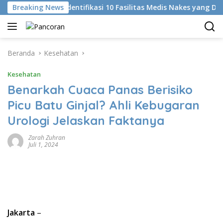
Langsung
Breaking News
KKI Identifikasi 10 Fasilitas Medis Nakes yang Diduga 
ke
konten
Beranda
Kesehatan
Kesehatan
Benarkah Cuaca Panas Berisiko
Picu Batu Ginjal? Ahli Kebugaran
Urologi Jelaskan Faktanya
Zarah Zuhran
Juli 1, 2024
Jakarta
–