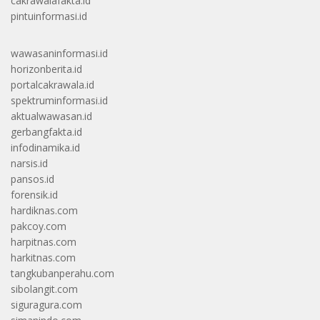
cakrawalafakta.id
pintuinformasi.id
wawasaninformasi.id
horizonberita.id
portalcakrawala.id
spektruminformasi.id
aktualwawasan.id
gerbangfakta.id
infodinamika.id
narsis.id
pansos.id
forensik.id
hardiknas.com
pakcoy.com
harpitnas.com
harkitnas.com
tangkubanperahu.com
sibolangit.com
siguragura.com