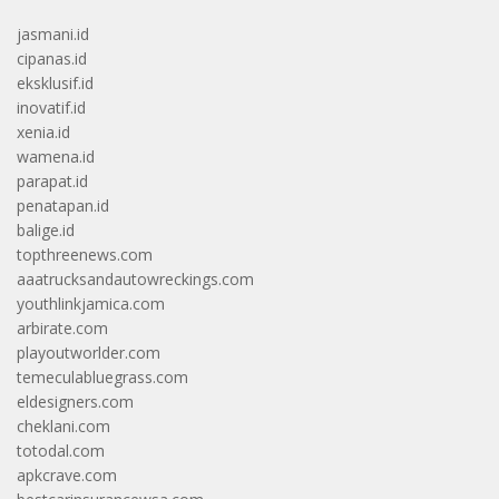
jasmani.id
cipanas.id
eksklusif.id
inovatif.id
xenia.id
wamena.id
parapat.id
penatapan.id
balige.id
topthreenews.com
aaatrucksandautowreckings.com
youthlinkjamica.com
arbirate.com
playoutworlder.com
temeculabluegrass.com
eldesigners.com
cheklani.com
totodal.com
apkcrave.com