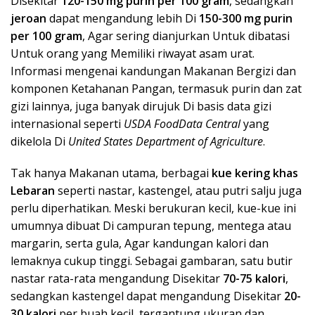
Disekitar
120-150 mg purin per 100 gram
, sedangkan
jeroan
dapat mengandung lebih Di
150-300 mg purin
per 100 gram
, Agar sering dianjurkan Untuk dibatasi
Untuk orang yang Memiliki riwayat asam urat.
Informasi mengenai kandungan Makanan Bergizi dan
komponen Ketahanan Pangan, termasuk purin dan zat
gizi lainnya, juga banyak dirujuk Di basis data gizi
internasional seperti
USDA FoodData Central
yang
dikelola Di
United States Department of Agriculture
.
Tak hanya Makanan utama, berbagai
kue kering khas
Lebaran
seperti nastar, kastengel, atau putri salju juga
perlu diperhatikan. Meski berukuran kecil, kue-kue ini
umumnya dibuat Di campuran tepung, mentega atau
margarin, serta gula, Agar kandungan kalori dan
lemaknya cukup tinggi. Sebagai gambaran, satu butir
nastar rata-rata mengandung Disekitar
70-75 kalori
,
sedangkan kastengel dapat mengandung Disekitar
20-
30 kalori
per buah kecil, tergantung ukuran dan