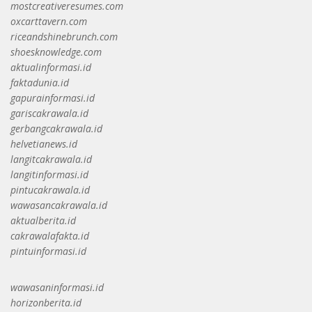
mostcreativeresumes.com
oxcarttavern.com
riceandshinebrunch.com
shoesknowledge.com
aktualinformasi.id
faktadunia.id
gapurainformasi.id
gariscakrawala.id
gerbangcakrawala.id
helvetianews.id
langitcakrawala.id
langitinformasi.id
pintucakrawala.id
wawasancakrawala.id
aktualberita.id
cakrawalafakta.id
pintuinformasi.id
wawasaninformasi.id
horizonberita.id