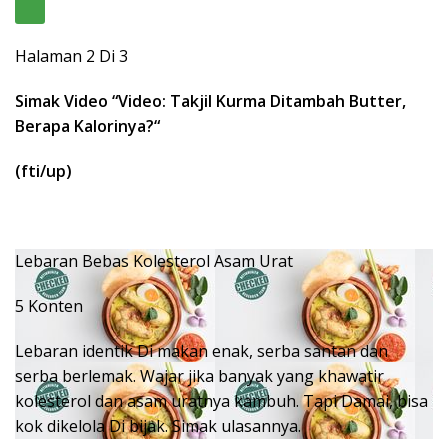
Halaman 2 Di 3
Simak Video “
Video: Takjil Kurma Ditambah Butter,
Berapa Kalorinya?
“
(fti/up)
Lebaran Bebas Kolesterol Asam Urat
5 Konten
Lebaran identik Di makan enak, serba santan dan
serba berlemak. Wajar jika banyak yang khawatir
kolesterol dan asam uratnya kambuh. Tapi Damai, bisa
kok dikelola Di bijak. Simak ulasannya.