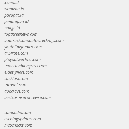
xenia.id
wamena.id
parapat.id
penatapan.id
balige.id
topthreenews.com
aaatrucksandautowreckings.com
youthlinkjamica.com
arbirate.com
playoutworlder.com
temeculabluegrass.com
eldesigners.com
cheklani.com
totodal.com
apkcrave.com
bestcarinsurancewsa.com
complidia.com
eveningupdates.com
mcochacks.com