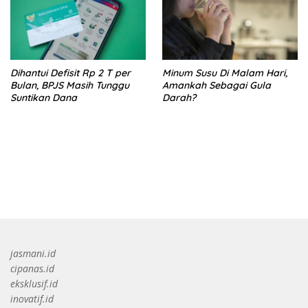
Dihantui Defisit Rp 2 T per
Minum Susu Di Malam Hari,
Bulan, BPJS Masih Tunggu
Amankah Sebagai Gula
Suntikan Dana
Darah?
bandar besar starlight princess1000 bagi bonus
jasmani.id
cipanas.id
eksklusif.id
inovatif.id