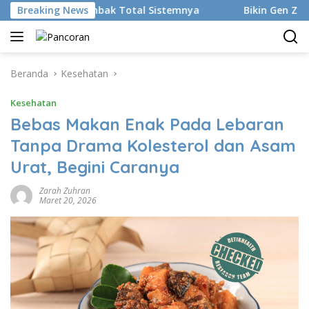
Langsung
smi Rombak Total Sistemnya
Breaking News
Bikin Gen Z Minder, Nenek
ke
konten
Beranda
Kesehatan
Kesehatan
Bebas Makan Enak Pada Lebaran
Tanpa Drama Kolesterol dan Asam
Urat, Begini Caranya
Zarah Zuhran
Maret 20, 2026