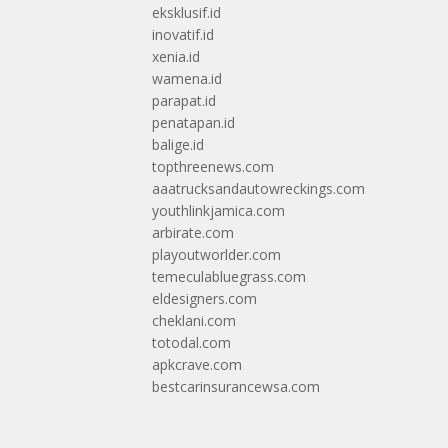
eksklusif.id
inovatif.id
xenia.id
wamena.id
parapat.id
penatapan.id
balige.id
topthreenews.com
aaatrucksandautowreckings.com
youthlinkjamica.com
arbirate.com
playoutworlder.com
temeculabluegrass.com
eldesigners.com
cheklani.com
totodal.com
apkcrave.com
bestcarinsurancewsa.com