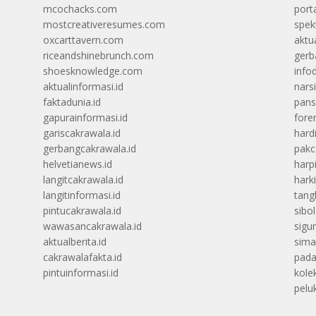
mcochacks.com
port
mostcreativeresumes.com
spek
oxcarttavern.com
aktu
riceandshinebrunch.com
gerb
shoesknowledge.com
info
aktualinformasi.id
narsi
faktadunia.id
pans
gapurainformasi.id
foren
gariscakrawala.id
hard
gerbangcakrawala.id
pak
helvetianews.id
harp
langitcakrawala.id
hark
langitinformasi.id
tang
pintucakrawala.id
sibo
wawasancakrawala.id
sigu
aktualberita.id
sima
cakrawalafakta.id
pada
pintuinformasi.id
kolek
peluk