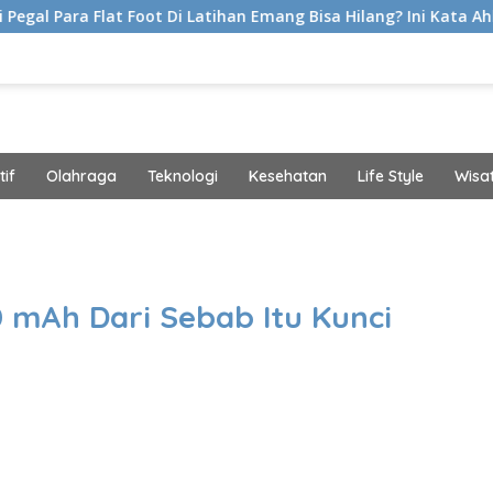
t Foot Di Latihan Emang Bisa Hilang? Ini Kata Ahli Kemakmuran
if
Olahraga
Teknologi
Kesehatan
Life Style
Wisa
band
0 mAh Dari Sebab Itu Kunci