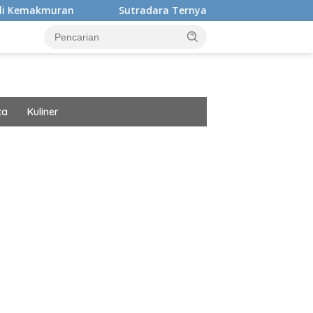
Sutradara Ternyata Ini Cinta Beberkan Pengalaman H
ta
Kuliner
ar besar starlight princess1000 bagi bonus