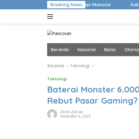
Langsung
kan Hacker Canggih, tapi Manusia
Breaking News
Kaki Pegal Para Fla
ke
konten
Beranda
Nasional
Bisnis
Otomot
Beranda
Teknologi
Teknologi
Baterai Monster 6.00
Rebut Pasar Gaming?
Zarah Zuhran
November 6, 2025