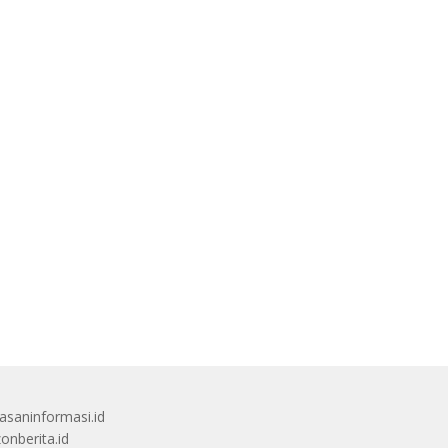
saninformasi.id
zonberita.id