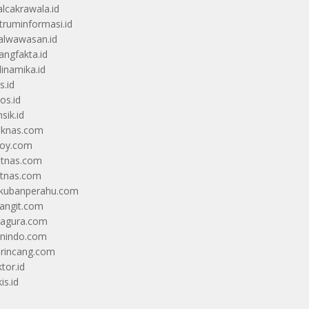
alcakrawala.id
truminformasi.id
alwawasan.id
angfakta.id
dinamika.id
s.id
os.id
sik.id
iknas.com
coy.com
itnas.com
itnas.com
kubanperahu.com
langit.com
ragura.com
nindo.com
rincang.com
tor.id
is.id