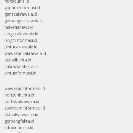
faktadunia.id
gapurainformasi.id
gariscakrawala.id
gerbangcakrawala.id
helvetianews.id
langitcakrawala.id
langitinformasi.id
pintucakrawala.id
wawasancakrawala.id
aktualberita.id
cakrawalafakta.id
pintuinformasi.id
wawasaninformasi.id
horizonberita.id
portalcakrawala.id
spektruminformasi.id
aktualwawasan.id
gerbangfakta.id
infodinamika.id