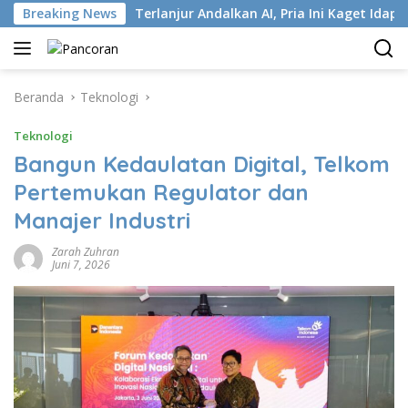
Langsung
ISP
Breaking News
Terlanjur Andalkan AI, Pria Ini Kaget Idap Kanker S
ke
konten
Beranda
Teknologi
Teknologi
Bangun Kedaulatan Digital, Telkom
Pertemukan Regulator dan
Manajer Industri
Zarah Zuhran
Juni 7, 2026