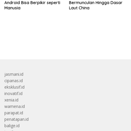
Android Bisa Berpikir seperti
Bermunculan Hingga Dasar
Manusia
Laut China
bandar besar starlight princess1000 bagi bonus
jasmani.id
cipanas.id
eksklusif.id
inovatif.id
xenia.id
wamena.id
parapat.id
penatapan.id
balige.id