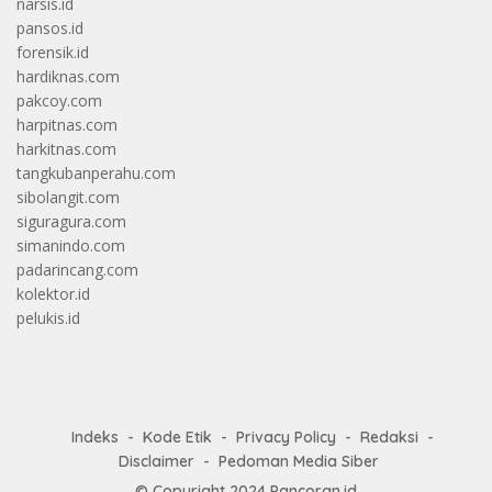
narsis.id
pansos.id
forensik.id
hardiknas.com
pakcoy.com
harpitnas.com
harkitnas.com
tangkubanperahu.com
sibolangit.com
siguragura.com
simanindo.com
padarincang.com
kolektor.id
pelukis.id
Indeks
Kode Etik
Privacy Policy
Redaksi
Disclaimer
Pedoman Media Siber
© Copyright 2024
Pancoran.id