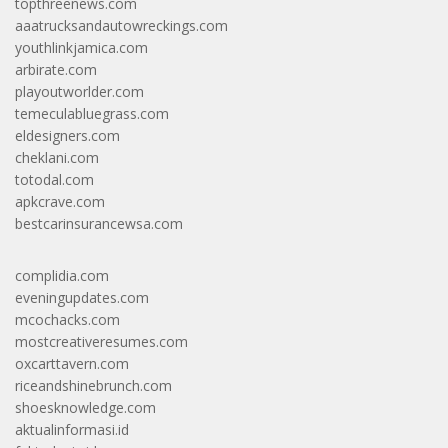
topthreenews.com
aaatrucksandautowreckings.com
youthlinkjamica.com
arbirate.com
playoutworlder.com
temeculabluegrass.com
eldesigners.com
cheklani.com
totodal.com
apkcrave.com
bestcarinsurancewsa.com
complidia.com
eveningupdates.com
mcochacks.com
mostcreativeresumes.com
oxcarttavern.com
riceandshinebrunch.com
shoesknowledge.com
aktualinformasi.id