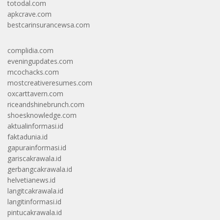
totodal.com
apkcrave.com
bestcarinsurancewsa.com
complidia.com
eveningupdates.com
mcochacks.com
mostcreativeresumes.com
oxcarttavern.com
riceandshinebrunch.com
shoesknowledge.com
aktualinformasi.id
faktadunia.id
gapurainformasi.id
gariscakrawala.id
gerbangcakrawala.id
helvetianews.id
langitcakrawala.id
langitinformasi.id
pintucakrawala.id