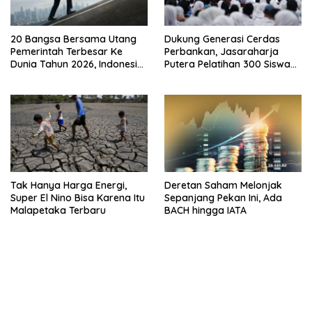
20 Bangsa Bersama Utang
Dukung Generasi Cerdas
Pemerintah Terbesar Ke
Perbankan, Jasaraharja
Dunia Tahun 2026, Indonesia
Putera Pelatihan 300 Siswa
Nomor Berapa?
Ke Makassar
Tak Hanya Harga Energi,
Deretan Saham Melonjak
Super El Nino Bisa Karena Itu
Sepanjang Pekan Ini, Ada
Malapetaka Terbaru
BACH hingga IATA
bandar besar starlight princess1000 bagi bonus