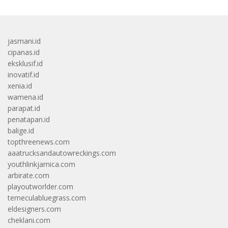
jasmani.id
cipanas.id
eksklusif.id
inovatif.id
xenia.id
wamena.id
parapat.id
penatapan.id
balige.id
topthreenews.com
aaatrucksandautowreckings.com
youthlinkjamica.com
arbirate.com
playoutworlder.com
temeculabluegrass.com
eldesigners.com
cheklani.com