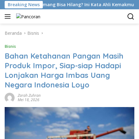
Langsung
 Di Latihan Emang Bisa Hilang? Ini Kata Ahli Kemakmuran
Breaking News
ke
konten
Beranda
Bisnis
Bisnis
Bahan Ketahanan Pangan Masih
Produk Impor, Siap-siap Hadapi
Lonjakan Harga Imbas Uang
Negara Indonesia Loyo
Zarah Zuhran
Mei 18, 2026