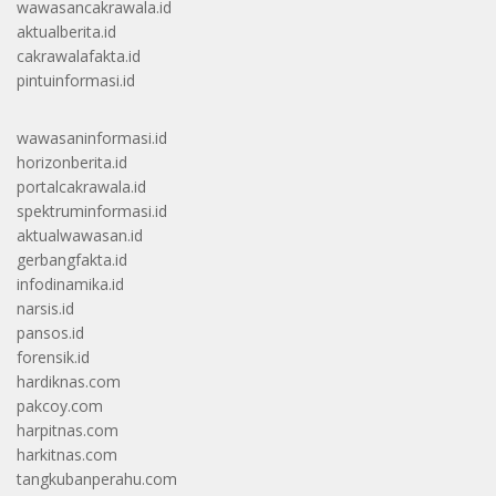
wawasancakrawala.id
aktualberita.id
cakrawalafakta.id
pintuinformasi.id
wawasaninformasi.id
horizonberita.id
portalcakrawala.id
spektruminformasi.id
aktualwawasan.id
gerbangfakta.id
infodinamika.id
narsis.id
pansos.id
forensik.id
hardiknas.com
pakcoy.com
harpitnas.com
harkitnas.com
tangkubanperahu.com