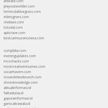
arbirate.com
playoutworlder.com
temeculabluegrass.com
eldesigners.com
cheklani.com
totodal.com
apkcrave.com
bestcarinsurancewsa.com
complidia.com
eveningupdates.com
mcochacks.com
mostcreativeresumes.com
oxcarttavern.com
riceandshinebrunch.com
shoesknowledge.com
aktualinformasi.id
faktadunia.id
gapurainformasi.id
gariscakrawala.id