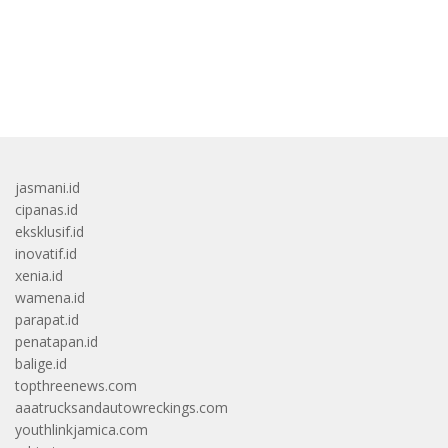
bandar besar starlight princess1000 bagi bonus
jasmani.id
cipanas.id
eksklusif.id
inovatif.id
xenia.id
wamena.id
parapat.id
penatapan.id
balige.id
topthreenews.com
aaatrucksandautowreckings.com
youthlinkjamica.com