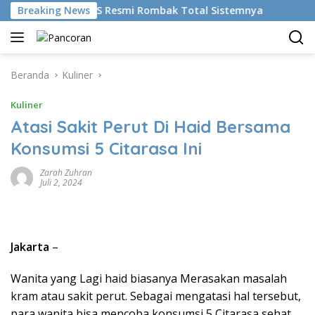
Langsung
kan AI, BRMS Resmi Rombak Total Sistemnya
Breaking News
Bikin Gen
ke
konten
Beranda
Kuliner
Kuliner
Atasi Sakit Perut Di Haid Bersama
Konsumsi 5 Citarasa Ini
Zarah Zuhran
Juli 2, 2024
Jakarta
–
Wanita yang Lagi haid biasanya Merasakan masalah
kram atau sakit perut. Sebagai mengatasi hal tersebut,
para wanita bisa mencoba konsumsi 5 Citarasa sehat