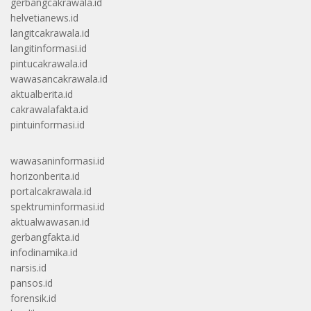
gerbangcakrawala.id
helvetianews.id
langitcakrawala.id
langitinformasi.id
pintucakrawala.id
wawasancakrawala.id
aktualberita.id
cakrawalafakta.id
pintuinformasi.id
wawasaninformasi.id
horizonberita.id
portalcakrawala.id
spektruminformasi.id
aktualwawasan.id
gerbangfakta.id
infodinamika.id
narsis.id
pansos.id
forensik.id