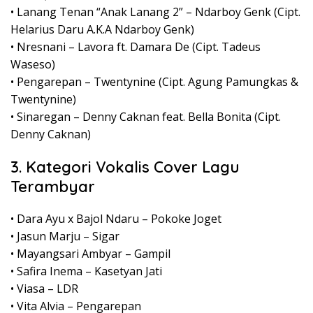
• Lanang Tenan “Anak Lanang 2” – Ndarboy Genk (Cipt.
Helarius Daru A.K.A Ndarboy Genk)
• Nresnani – Lavora ft. Damara De (Cipt. Tadeus
Waseso)
• Pengarepan – Twentynine (Cipt. Agung Pamungkas &
Twentynine)
• Sinaregan – Denny Caknan feat. Bella Bonita (Cipt.
Denny Caknan)
3. Kategori Vokalis Cover Lagu
Terambyar
• Dara Ayu x Bajol Ndaru – Pokoke Joget
• Jasun Marju – Sigar
• Mayangsari Ambyar – Gampil
• Safira Inema – Kasetyan Jati
• Viasa – LDR
• Vita Alvia – Pengarepan