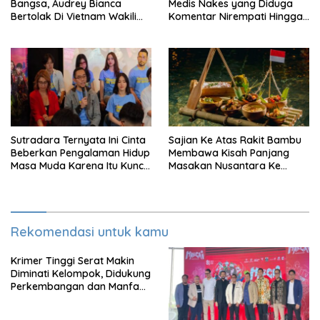
Bangsa, Audrey Bianca
Medis Nakes yang Diduga
Bertolak Di Vietnam Wakili
Komentar Nirempati Hingga
Indonesia Di Miss World 2026
Pasien BPJS
Sutradara Ternyata Ini Cinta
Sajian Ke Atas Rakit Bambu
Beberkan Pengalaman Hidup
Membawa Kisah Panjang
Masa Muda Karena Itu Kunci
Masakan Nusantara Ke
Garap Adegan Balap
Perabot Makan
Kendaraan Bermotor Roda
Dua
Rekomendasi untuk kamu
Krimer Tinggi Serat Makin
Diminati Kelompok, Didukung
Perkembangan dan Manfaat
Keadaan