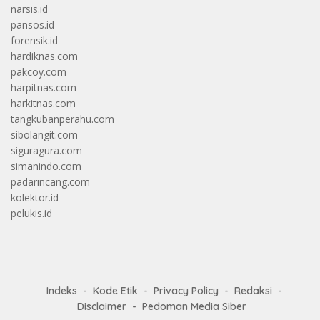
narsis.id
pansos.id
forensik.id
hardiknas.com
pakcoy.com
harpitnas.com
harkitnas.com
tangkubanperahu.com
sibolangit.com
siguragura.com
simanindo.com
padarincang.com
kolektor.id
pelukis.id
Indeks
Kode Etik
Privacy Policy
Redaksi
Disclaimer
Pedoman Media Siber