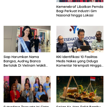
Kemenekraf Libatkan Pemda
Bagi Perkuat Industri Gim
Nasional hingga Lokasi
Siap Harumkan Nama
KKI Identifikasi 10 Fasilitas
Bangsa, Audrey Bianca
Medis Nakes yang Diduga
Bertolak Di Vietnam Wakili
Komentar Nirempati Hingga
Indonesia Di Miss World 2026
Pasien BPJS
Sutradara Ternyata Ini Cinta
Sajian Ke Atas Rakit Bambu