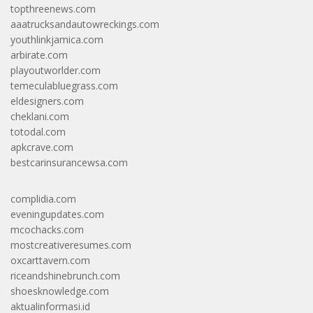
topthreenews.com
aaatrucksandautowreckings.com
youthlinkjamica.com
arbirate.com
playoutworlder.com
temeculabluegrass.com
eldesigners.com
cheklani.com
totodal.com
apkcrave.com
bestcarinsurancewsa.com
complidia.com
eveningupdates.com
mcochacks.com
mostcreativeresumes.com
oxcarttavern.com
riceandshinebrunch.com
shoesknowledge.com
aktualinformasi.id