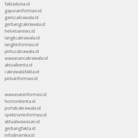
faktadunia.id
gapurainformasi.id
gariscakrawala.id
gerbangcakrawala.id
helvetianews.id
langitcakrawala.id
langitinformasi.id
pintucakrawala.id
wawasancakrawala.id
aktualberita.id
cakrawalafakta.id
pintuinformasi.id
wawasaninformasi.id
horizonberita.id
portalcakrawala.id
spektruminformasi.id
aktualwawasan.id
gerbangfakta.id
infodinamika.id