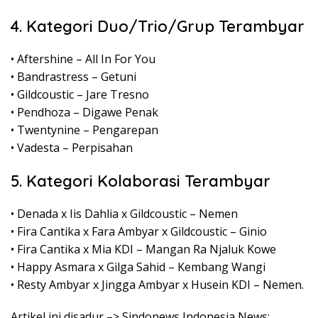
4. Kategori Duo/Trio/Grup Terambyar
• Aftershine – All In For You
• Bandrastress – Getuni
• Gildcoustic – Jare Tresno
• Pendhoza – Digawe Penak
• Twentynine – Pengarepan
• Vadesta – Perpisahan
5. Kategori Kolaborasi Terambyar
• Denada x Iis Dahlia x Gildcoustic – Nemen
• Fira Cantika x Fara Ambyar x Gildcoustic – Ginio
• Fira Cantika x Mia KDI – Mangan Ra Njaluk Kowe
• Happy Asmara x Gilga Sahid – Kembang Wangi
• Resty Ambyar x Jingga Ambyar x Husein KDI – Nemen.
Artikel ini disadur –> Sindonews Indonesia News: