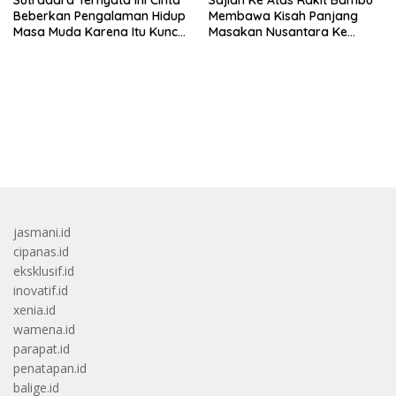
Beberkan Pengalaman Hidup
Membawa Kisah Panjang
Masa Muda Karena Itu Kunci
Masakan Nusantara Ke
Garap Adegan Balap
Perabot Makan
Kendaraan Bermotor Roda
Dua
bandar besar starlight princess1000 bagi bonus
jasmani.id
cipanas.id
eksklusif.id
inovatif.id
xenia.id
wamena.id
parapat.id
penatapan.id
balige.id