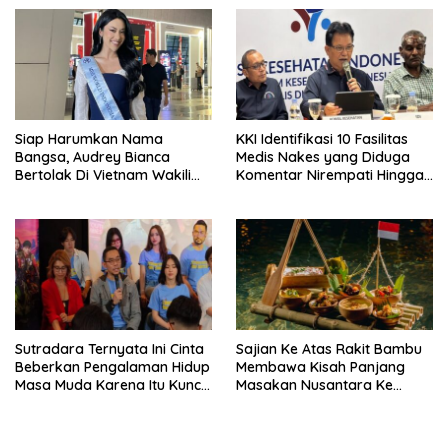
Siap Harumkan Nama
KKI Identifikasi 10 Fasilitas
Bangsa, Audrey Bianca
Medis Nakes yang Diduga
Bertolak Di Vietnam Wakili
Komentar Nirempati Hingga
Indonesia Di Miss World 2026
Pasien BPJS
Sutradara Ternyata Ini Cinta
Sajian Ke Atas Rakit Bambu
Beberkan Pengalaman Hidup
Membawa Kisah Panjang
Masa Muda Karena Itu Kunci
Masakan Nusantara Ke
Garap Adegan Balap
Perabot Makan
Kendaraan Bermotor Roda
Dua