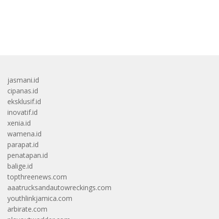
bandar besar starlight princess1000 bagi bonus
jasmani.id
cipanas.id
eksklusif.id
inovatif.id
xenia.id
wamena.id
parapat.id
penatapan.id
balige.id
topthreenews.com
aaatrucksandautowreckings.com
youthlinkjamica.com
arbirate.com