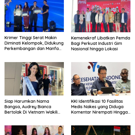
Krimer Tinggi Serat Makin
Kemenekraf Libatkan Pemda
Diminati Kelompok, Didukung
Bagi Perkuat Industri Gim
Perkembangan dan Manfaat
Nasional hingga Lokasi
Keadaan
Siap Harumkan Nama
KKI Identifikasi 10 Fasilitas
Bangsa, Audrey Bianca
Medis Nakes yang Diduga
Bertolak Di Vietnam Wakili
Komentar Nirempati Hingga
Indonesia Di Miss World 2026
Pasien BPJS