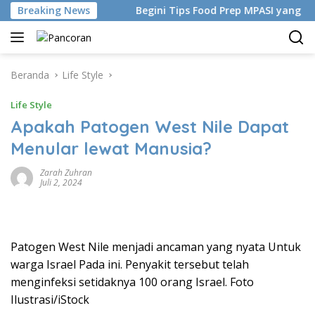
Langsung
uatan China
Breaking News
Begini Tips Food Prep MPASI yang Simpel-B
ke
konten
Beranda
Life Style
Life Style
Apakah Patogen West Nile Dapat
Menular lewat Manusia?
Zarah Zuhran
Juli 2, 2024
Patogen West Nile menjadi ancaman yang nyata Untuk
warga Israel Pada ini. Penyakit tersebut telah
menginfeksi setidaknya 100 orang Israel. Foto
Ilustrasi/iStock