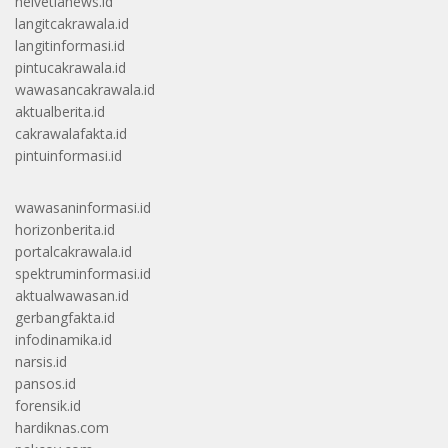
helvetianews.id
langitcakrawala.id
langitinformasi.id
pintucakrawala.id
wawasancakrawala.id
aktualberita.id
cakrawalafakta.id
pintuinformasi.id
wawasaninformasi.id
horizonberita.id
portalcakrawala.id
spektruminformasi.id
aktualwawasan.id
gerbangfakta.id
infodinamika.id
narsis.id
pansos.id
forensik.id
hardiknas.com