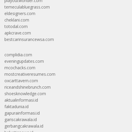
playoutworlder.com
temeculabluegrass.com
eldesigners.com
cheklani.com
totodal.com
apkcrave.com
bestcarinsurancewsa.com
complidia.com
eveningupdates.com
mcochacks.com
mostcreativeresumes.com
oxcarttavern.com
riceandshinebrunch.com
shoesknowledge.com
aktualinformasi.id
faktadunia.id
gapurainformasi.id
gariscakrawala.id
gerbangcakrawala.id