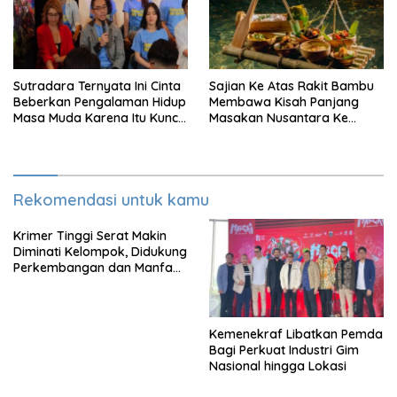
Sutradara Ternyata Ini Cinta
Sajian Ke Atas Rakit Bambu
Beberkan Pengalaman Hidup
Membawa Kisah Panjang
Masa Muda Karena Itu Kunci
Masakan Nusantara Ke
Garap Adegan Balap
Perabot Makan
Kendaraan Bermotor Roda
Dua
Rekomendasi untuk kamu
Krimer Tinggi Serat Makin
Diminati Kelompok, Didukung
Perkembangan dan Manfaat
Keadaan
Kemenekraf Libatkan Pemda
Bagi Perkuat Industri Gim
Nasional hingga Lokasi