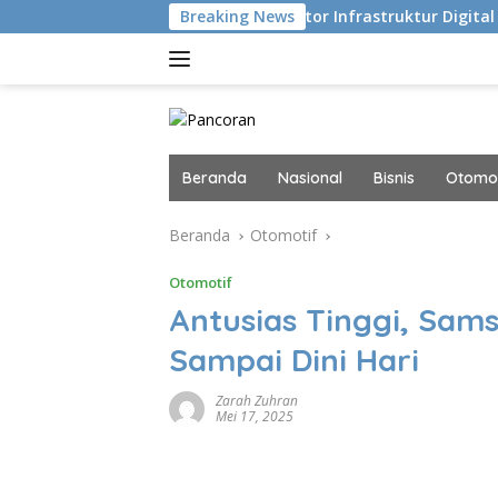
Langsung
sekusi
Navigator Infrastruktur Digital dan AI Masa Di
Breaking News
ke
konten
Beranda
Nasional
Bisnis
Otomot
Beranda
Otomotif
Otomotif
Antusias Tinggi, Sam
Sampai Dini Hari
Zarah Zuhran
Mei 17, 2025