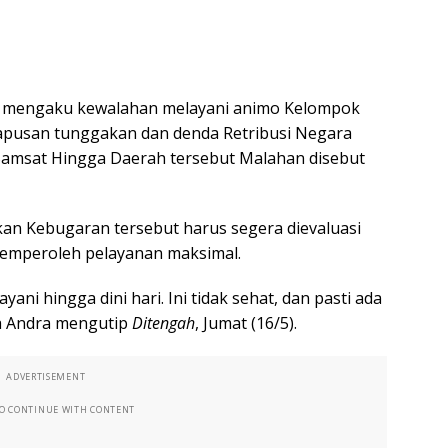
n mengaku kewalahan melayani animo Kelompok
hapusan tunggakan dan denda Retribusi Negara
 Samsat Hingga Daerah tersebut Malahan disebut
n Kebugaran tersebut harus segera dievaluasi
emperoleh pelayanan maksimal.
ni hingga dini hari. Ini tidak sehat, dan pasti ada
ta Andra mengutip
Ditengah
, Jumat (16/5).
ADVERTISEMENT
TO CONTINUE WITH CONTENT