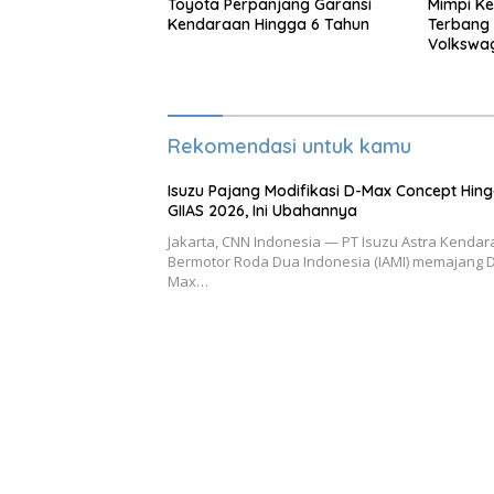
Toyota Perpanjang Garansi
Mimpi Ke
Kendaraan Hingga 6 Tahun
Terbang
Volkswag
Setelahn
Rekomendasi untuk kamu
Isuzu Pajang Modifikasi D-Max Concept Hin
GIIAS 2026, Ini Ubahannya
Jakarta, CNN Indonesia — PT Isuzu Astra Kenda
Bermotor Roda Dua Indonesia (IAMI) memajang D
Max…