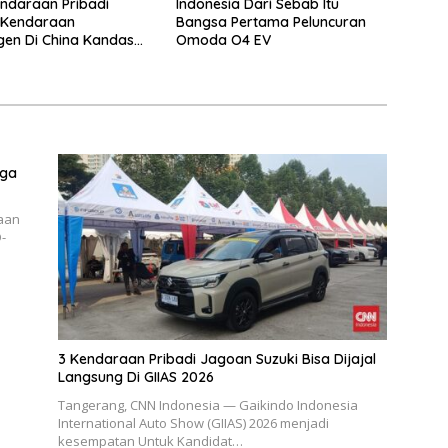
ndaraan Pribadi
Indonesia Dari Sebab Itu
 Kendaraan
Bangsa Pertama Peluncuran
en Di China Kandas
Omoda O4 EV
ya 5 Tahun
gga
raan
-
3 Kendaraan Pribadi Jagoan Suzuki Bisa Dijajal
Langsung Di GIIAS 2026
Tangerang, CNN Indonesia — Gaikindo Indonesia
International Auto Show (GIIAS) 2026 menjadi
kesempatan Untuk Kandidat…