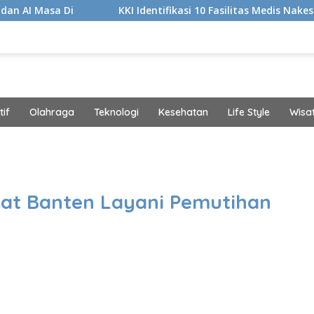
KKI Identifikasi 10 Fasilitas Medis Nakes yang Diduga 
if
Olahraga
Teknologi
Kesehatan
Life Style
Wisa
band
sat Banten Layani Pemutihan