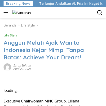
Langsung
stri ISP
Breaking News
Terlanjur Andalkan AI, Pria Ini Kaget Idap Kan
ke
konten
Beranda
Life Style
Life Style
Anggun Melati Ajak Wanita
Indonesia Kejar Mimpi Tanpa
Batas: Achieve Your Dream!
Zarah Zuhran
April 23, 2026
loading…
Executive Chairwoman MNC Group, Liliana