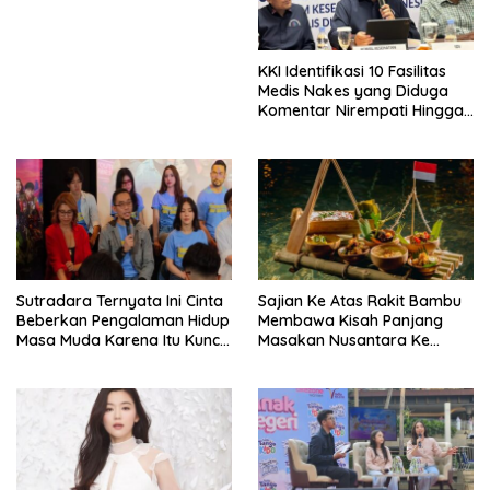
Indonesia Di Miss World 2026
KKI Identifikasi 10 Fasilitas
Medis Nakes yang Diduga
Komentar Nirempati Hingga
Pasien BPJS
Sutradara Ternyata Ini Cinta
Sajian Ke Atas Rakit Bambu
Beberkan Pengalaman Hidup
Membawa Kisah Panjang
Masa Muda Karena Itu Kunci
Masakan Nusantara Ke
Garap Adegan Balap
Perabot Makan
Kendaraan Bermotor Roda
Dua