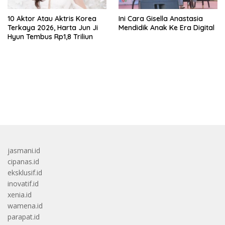
10 Aktor Atau Aktris Korea
Ini Cara Gisella Anastasia
Terkaya 2026, Harta Jun Ji
Mendidik Anak Ke Era Digital
Hyun Tembus Rp1,8 Triliun
bandar besar starlight princess1000 bagi bonus
jasmani.id
cipanas.id
eksklusif.id
inovatif.id
xenia.id
wamena.id
parapat.id