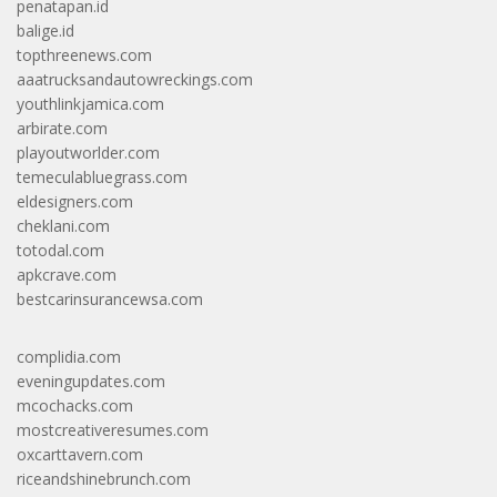
penatapan.id
balige.id
topthreenews.com
aaatrucksandautowreckings.com
youthlinkjamica.com
arbirate.com
playoutworlder.com
temeculabluegrass.com
eldesigners.com
cheklani.com
totodal.com
apkcrave.com
bestcarinsurancewsa.com
complidia.com
eveningupdates.com
mcochacks.com
mostcreativeresumes.com
oxcarttavern.com
riceandshinebrunch.com