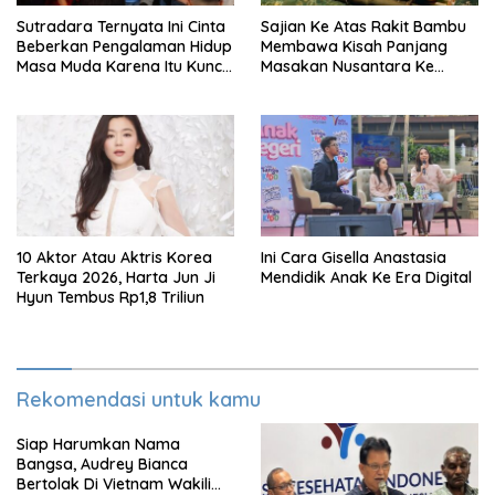
Sutradara Ternyata Ini Cinta
Sajian Ke Atas Rakit Bambu
Beberkan Pengalaman Hidup
Membawa Kisah Panjang
Masa Muda Karena Itu Kunci
Masakan Nusantara Ke
Garap Adegan Balap
Perabot Makan
Kendaraan Bermotor Roda
Dua
10 Aktor Atau Aktris Korea
Ini Cara Gisella Anastasia
Terkaya 2026, Harta Jun Ji
Mendidik Anak Ke Era Digital
Hyun Tembus Rp1,8 Triliun
Rekomendasi untuk kamu
Siap Harumkan Nama
Bangsa, Audrey Bianca
Bertolak Di Vietnam Wakili