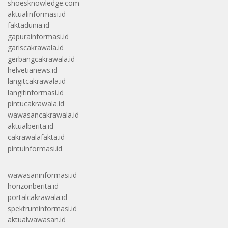
shoesknowledge.com
aktualinformasi.id
faktadunia.id
gapurainformasi.id
gariscakrawala.id
gerbangcakrawala.id
helvetianews.id
langitcakrawala.id
langitinformasi.id
pintucakrawala.id
wawasancakrawala.id
aktualberita.id
cakrawalafakta.id
pintuinformasi.id
wawasaninformasi.id
horizonberita.id
portalcakrawala.id
spektruminformasi.id
aktualwawasan.id