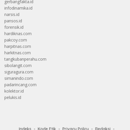
gerbangfakta.id
infodinamika.id
narsis.id
pansos.id
forensik.id
hardiknas.com
pakcoy.com
harpitnas.com
harkitnas.com
tangkubanperahu.com
sibolangit.com
siguragura.com
simanindo.com
padarincang.com
kolektor.id
pelukis.id
Indeks
Kode Etik
Privacy Policy
Redaksi