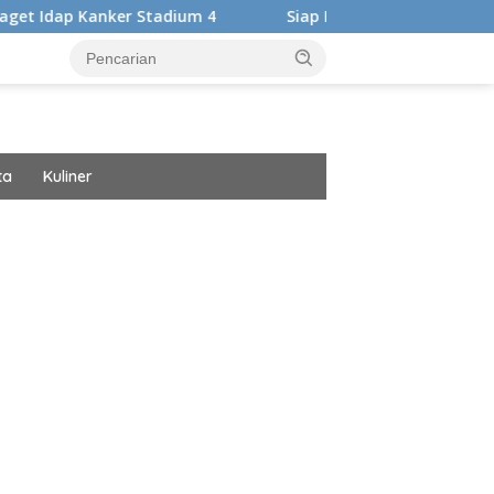
Stadium 4
Siap Harumkan Nama Bangsa, Audrey Bianca B
ta
Kuliner
ar besar starlight princess1000 bagi bonus