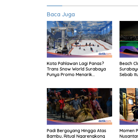
Baca Juga
Kota Pahlawan Lagi Panas?
Beach Cl
Trans Snow World Surabaya
Surabay
Punya Promo Menarik
Sebab It
Perhatian Bikin Adem
Padi Bergoyang Hingga Atas
Momen P
Bambu, Ritual Ngarengkong
Nusantar