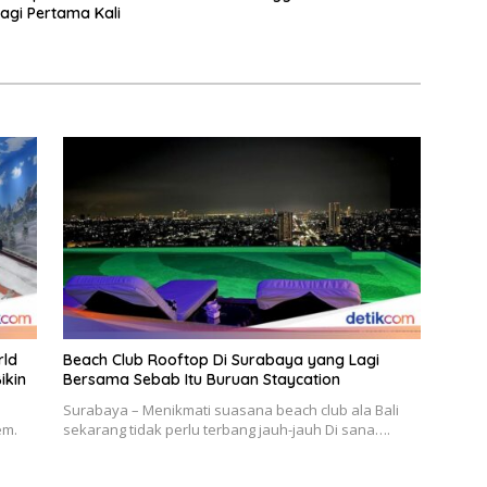
gi Pertama Kali
rld
Beach Club Rooftop Di Surabaya yang Lagi
ikin
Bersama Sebab Itu Buruan Staycation
Surabaya – Menikmati suasana beach club ala Bali
em.
sekarang tidak perlu terbang jauh-jauh Di sana….