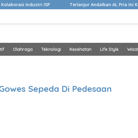
i ISP
Terlanjur Andalkan AI, Pria Ini Kaget Idap Kanker 
if
Olahraga
Teknologi
Kesehatan
Life Style
Wisa
band
 Gowes Sepeda Di Pedesaan