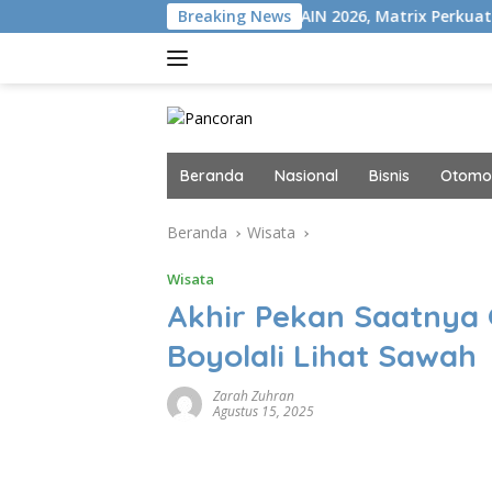
Langsung
ION+
Gelar MAIN 2026, Matrix Perkuat Kolaborasi Industr
Breaking News
ke
konten
Beranda
Nasional
Bisnis
Otomot
Beranda
Wisata
Wisata
Akhir Pekan Saatnya
Boyolali Lihat Sawah
Zarah Zuhran
Agustus 15, 2025