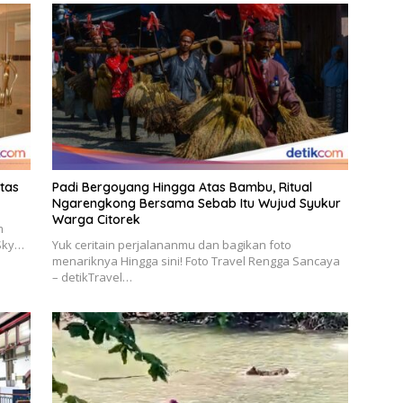
itas
Padi Bergoyang Hingga Atas Bambu, Ritual
Ngarengkong Bersama Sebab Itu Wujud Syukur
Warga Citorek
m
 Sky…
Yuk ceritain perjalananmu dan bagikan foto
menariknya Hingga sini! Foto Travel Rengga Sancaya
– detikTravel…