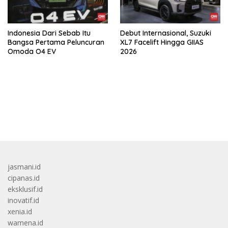
Indonesia Dari Sebab Itu
Debut Internasional, Suzuki
Bangsa Pertama Peluncuran
XL7 Facelift Hingga GIIAS
Omoda O4 EV
2026
bandar besar starlight princess1000 bagi bonus
jasmani.id
cipanas.id
eksklusif.id
inovatif.id
xenia.id
wamena.id