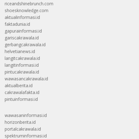
riceandshinebrunch.com
shoesknowledge.com
aktualinformasi.id
faktadunia.id
gapurainformasi.id
gariscakrawala.id
gerbangcakrawala.id
helvetianews.id
langitcakrawala.id
langitinformasi.id
pintucakrawala.id
wawasancakrawala.id
aktualberita.id
cakrawalafakta.id
pintuinformasi.id
wawasaninformasi.id
horizonberita.id
portalcakrawala.id
spektruminformasi.id