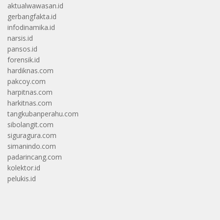
aktualwawasan.id
gerbangfakta.id
infodinamika.id
narsis.id
pansos.id
forensik.id
hardiknas.com
pakcoy.com
harpitnas.com
harkitnas.com
tangkubanperahu.com
sibolangit.com
siguragura.com
simanindo.com
padarincang.com
kolektor.id
pelukis.id