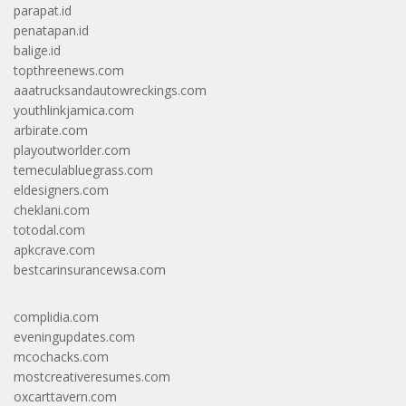
parapat.id
penatapan.id
balige.id
topthreenews.com
aaatrucksandautowreckings.com
youthlinkjamica.com
arbirate.com
playoutworlder.com
temeculabluegrass.com
eldesigners.com
cheklani.com
totodal.com
apkcrave.com
bestcarinsurancewsa.com
complidia.com
eveningupdates.com
mcochacks.com
mostcreativeresumes.com
oxcarttavern.com