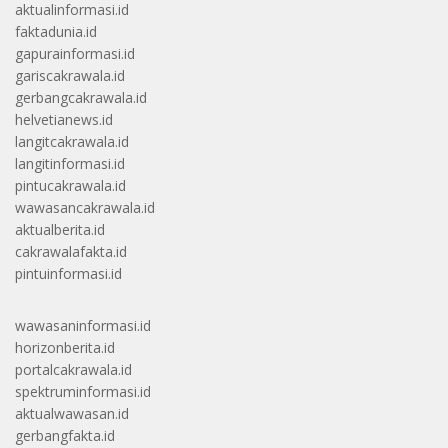
aktualinformasi.id
faktadunia.id
gapurainformasi.id
gariscakrawala.id
gerbangcakrawala.id
helvetianews.id
langitcakrawala.id
langitinformasi.id
pintucakrawala.id
wawasancakrawala.id
aktualberita.id
cakrawalafakta.id
pintuinformasi.id
wawasaninformasi.id
horizonberita.id
portalcakrawala.id
spektruminformasi.id
aktualwawasan.id
gerbangfakta.id