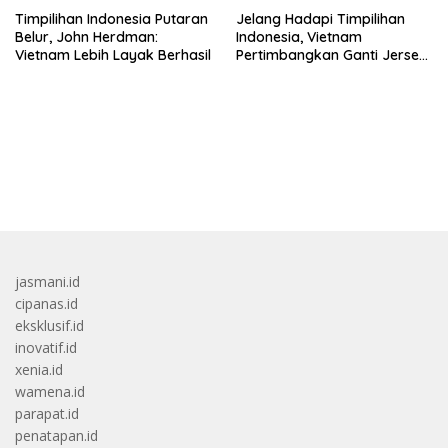
Timpilihan Indonesia Putaran
Jelang Hadapi Timpilihan
Belur, John Herdman:
Indonesia, Vietnam
Vietnam Lebih Layak Berhasil
Pertimbangkan Ganti Jersey
Di Warna Putih
bandar besar starlight princess1000 bagi bonus
jasmani.id
cipanas.id
eksklusif.id
inovatif.id
xenia.id
wamena.id
parapat.id
penatapan.id