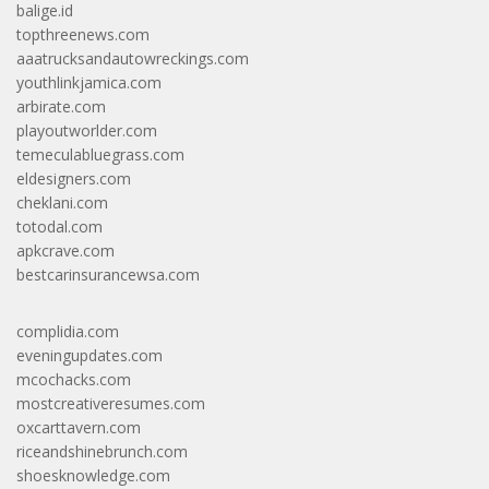
balige.id
topthreenews.com
aaatrucksandautowreckings.com
youthlinkjamica.com
arbirate.com
playoutworlder.com
temeculabluegrass.com
eldesigners.com
cheklani.com
totodal.com
apkcrave.com
bestcarinsurancewsa.com
complidia.com
eveningupdates.com
mcochacks.com
mostcreativeresumes.com
oxcarttavern.com
riceandshinebrunch.com
shoesknowledge.com