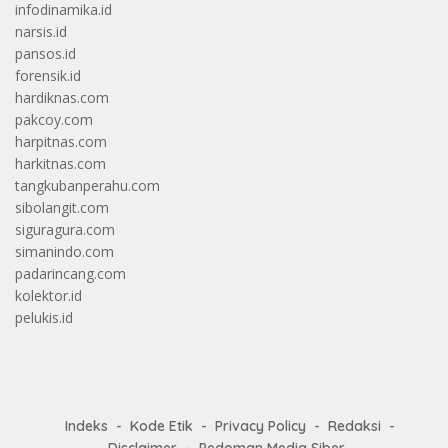
infodinamika.id
narsis.id
pansos.id
forensik.id
hardiknas.com
pakcoy.com
harpitnas.com
harkitnas.com
tangkubanperahu.com
sibolangit.com
siguragura.com
simanindo.com
padarincang.com
kolektor.id
pelukis.id
Indeks
Kode Etik
Privacy Policy
Redaksi
Disclaimer
Pedoman Media Siber