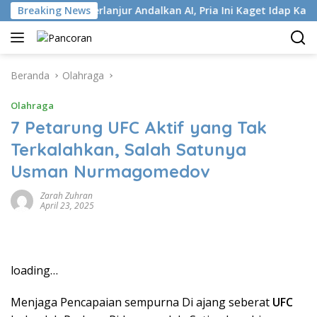
Langsung
Breaking News
Terlanjur Andalkan AI, Pria Ini Kaget Idap Kanker Stad
ke
konten
Beranda
Olahraga
Olahraga
7 Petarung UFC Aktif yang Tak
Terkalahkan, Salah Satunya
Usman Nurmagomedov
Zarah Zuhran
April 23, 2025
loading…
Menjaga Pencapaian sempurna Di ajang seberat
UFC