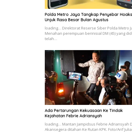
Polda Metro Jaya Tangkap Penyebar Hoak
Unjuk Rasa Besar Bulan Agustus
loading… Direktorat Reserse Siber Polda Metro 
Menahan perempuan berinisial DM (45) yang di
telah…
Ada Pertarungan Kekuasaan Ke Tindak
Kejahatan Febrie Adriansyah
loading… Mantan Jampidsus Febrie Adriansyah D
Akansegera ditahan Ke Rutan KPK. Foto/Arif Juli