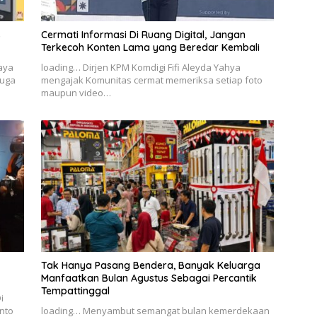
s
Cermati Informasi Di Ruang Digital, Jangan
Terkecoh Konten Lama yang Beredar Kembali
Jaya
loading… Dirjen KPM Komdigi Fifi Aleyda Yahya
duga
mengajak Komunitas cermat memeriksa setiap foto
maupun video…
Tak Hanya Pasang Bendera, Banyak Keluarga
Manfaatkan Bulan Agustus Sebagai Percantik
Tempattinggal
i
anto
loading… Menyambut semangat bulan kemerdekaan