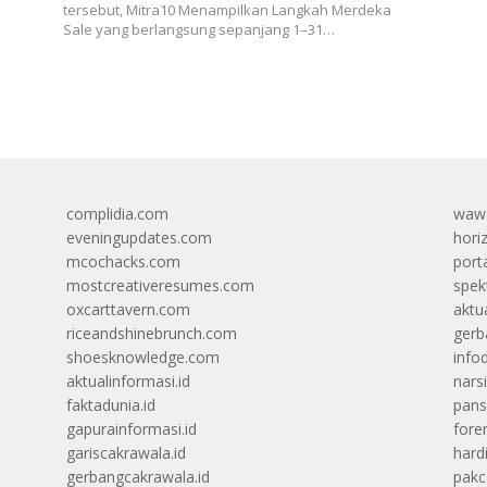
tersebut, Mitra10 Menampilkan Langkah Merdeka
Sale yang berlangsung sepanjang 1–31…
complidia.com
wawa
eveningupdates.com
hori
mcochacks.com
port
mostcreativeresumes.com
spek
oxcarttavern.com
aktu
riceandshinebrunch.com
gerb
shoesknowledge.com
info
aktualinformasi.id
narsi
faktadunia.id
pans
gapurainformasi.id
foren
gariscakrawala.id
hard
gerbangcakrawala.id
pak