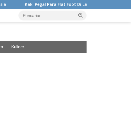
 Pegal Para Flat Foot Di Latihan Emang Bisa Hilang? Ini Kata A
ta
Kuliner
ar besar starlight princess1000 bagi bonus