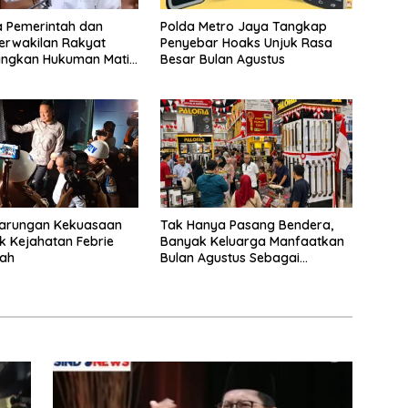
a Pemerintah dan
Polda Metro Jaya Tangkap
erwakilan Rakyat
Penyebar Hoaks Unjuk Rasa
angkan Hukuman Mati
Besar Bulan Agustus
ruptor
tarungan Kekuasaan
Tak Hanya Pasang Bendera,
k Kejahatan Febrie
Banyak Keluarga Manfaatkan
yah
Bulan Agustus Sebagai
Percantik Tempattinggal