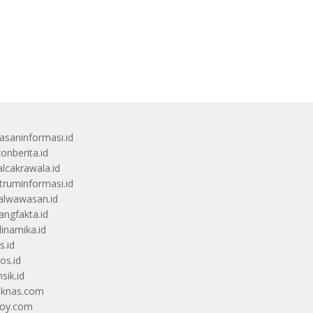
saninformasi.id
zonberita.id
alcakrawala.id
truminformasi.id
alwawasan.id
angfakta.id
dinamika.id
s.id
os.id
sik.id
iknas.com
coy.com