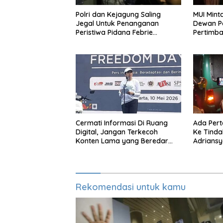
Polri dan Kejagung Saling
MUI Mint
Jegal Untuk Penanganan
Dewan P
Peristiwa Pidana Febrie
Pertimb
Adriansyah
Untuk Ko
Cermati Informasi Di Ruang
Ada Per
Digital, Jangan Terkecoh
Ke Tinda
Konten Lama yang Beredar
Adrians
Kembali
Rekomendasi untuk kamu