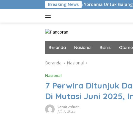
Langsung
g FIFA Gunakan Masalah Yordania Untuk Galang Dukungan Infan
Breaking News
ke
konten
Beranda
Nasional
Bisnis
Otomot
Beranda
Nasional
Nasional
7 Perwira Ditunjuk Da
Di Mutasi Juni 2025, 
Zarah Zuhran
Juli 7, 2025