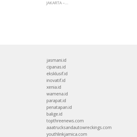
JAKARTA –…
jasmani.id
cipanas.id
eksklusif.id
inovatif.id
xenia.id
wamena.id
parapat.id
penatapan.id
balige.id
topthreenews.com
aaatrucksandautowreckings.com
youthlinkjamica.com