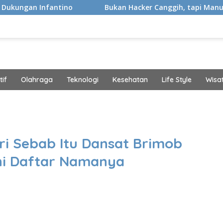
tino
Bukan Hacker Canggih, tapi Manusia
Kaki
if
Olahraga
Teknologi
Kesehatan
Life Style
Wisa
band
ri Sebab Itu Dansat Brimob
Ini Daftar Namanya