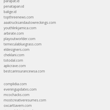
parapat.id
penatapan.id
balige.id
topthreenews.com
aaatrucksandautowreckings.com
youthlinkjamica.com
arbirate.com
playoutworlder.com
temeculabluegrass.com
eldesigners.com
cheklani.com
totodal.com
apkcrave.com
bestcarinsurancewsa.com
complidia.com
eveningupdates.com
mcochacks.com
mostcreativeresumes.com
oxcarttavern.com