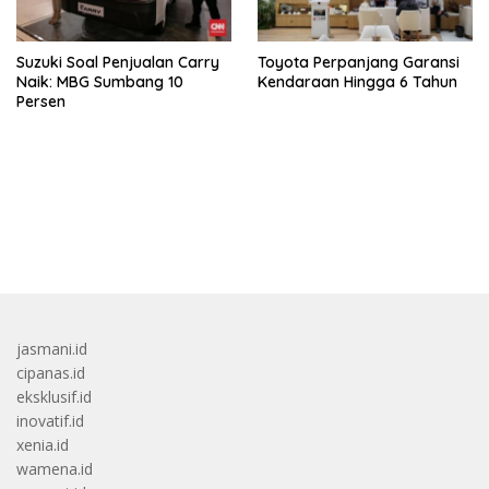
Suzuki Soal Penjualan Carry
Toyota Perpanjang Garansi
Naik: MBG Sumbang 10
Kendaraan Hingga 6 Tahun
Persen
bandar besar starlight princess1000 bagi bonus
jasmani.id
cipanas.id
eksklusif.id
inovatif.id
xenia.id
wamena.id