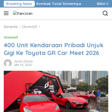
Langsung
RMS Resmi Rombak Total Sistemnya
Breaking News
Bikin Gen Z Minder
ke
konten
Beranda
Otomotif
Otomotif
400 Unit Kendaraan Pribadi Unjuk
Gigi Ke Toyota GR Car Meet 2026
Zarah Zuhran
Mei 18, 2026