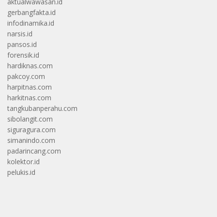
aktualwawasan.id
gerbangfakta.id
infodinamika.id
narsis.id
pansos.id
forensik.id
hardiknas.com
pakcoy.com
harpitnas.com
harkitnas.com
tangkubanperahu.com
sibolangit.com
siguragura.com
simanindo.com
padarincang.com
kolektor.id
pelukis.id