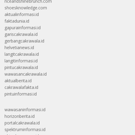
riceandshinebrunch.com
shoesknowledge.com
aktualinformasi.id
faktadunia.id
gapurainformasi.id
gariscakrawala.id
gerbangcakrawala.id
helvetianews.id
langitcakrawala.id
langitinformasi.id
pintucakrawala.id
wawasancakrawala.id
aktualberita.id
cakrawalafakta.id
pintuinformasi.id
wawasaninformasi.id
horizonberita.id
portalcakrawala.id
spektruminformasi.id