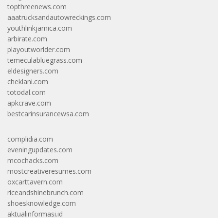
topthreenews.com
aaatrucksandautowreckings.com
youthlinkjamica.com
arbirate.com
playoutworlder.com
temeculabluegrass.com
eldesigners.com
cheklani.com
totodal.com
apkcrave.com
bestcarinsurancewsa.com
complidia.com
eveningupdates.com
mcochacks.com
mostcreativeresumes.com
oxcarttavern.com
riceandshinebrunch.com
shoesknowledge.com
aktualinformasi.id