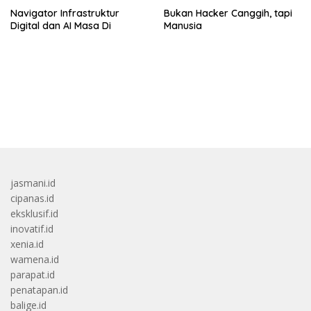
Navigator Infrastruktur
Bukan Hacker Canggih, tapi
Digital dan AI Masa Di
Manusia
bandar besar starlight princess1000 bagi bonus
jasmani.id
cipanas.id
eksklusif.id
inovatif.id
xenia.id
wamena.id
parapat.id
penatapan.id
balige.id