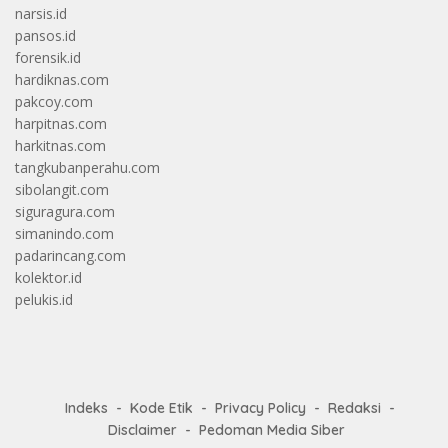
narsis.id
pansos.id
forensik.id
hardiknas.com
pakcoy.com
harpitnas.com
harkitnas.com
tangkubanperahu.com
sibolangit.com
siguragura.com
simanindo.com
padarincang.com
kolektor.id
pelukis.id
Indeks
Kode Etik
Privacy Policy
Redaksi
Disclaimer
Pedoman Media Siber