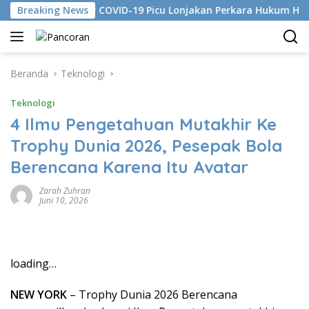
Langsung
ian Mutakhir COVID-19 Picu Lonjakan Perkara Hukum Hukum Di
Breaking News
ke
konten
Beranda
Teknologi
Teknologi
4 Ilmu Pengetahuan Mutakhir Ke
Trophy Dunia 2026, Pesepak Bola
Berencana Karena Itu Avatar
Zarah Zuhran
Juni 10, 2026
loading…
NEW YORK
– Trophy Dunia 2026 Berencana