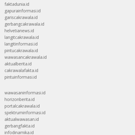
faktadunia.id
gapurainformasi.id
gariscakrawala.id
gerbangcakrawala.id
helvetianews.id
langitcakrawala.id
langitinformasi.id
pintucakrawala.id
wawasancakrawala.id
aktualberita.id
cakrawalafakta.id
pintuinformasi.id
wawasaninformasi.id
horizonberita.id
portalcakrawala.id
spektruminformasi.id
aktualwawasan.id
gerbangfakta.id
infodinamika.id