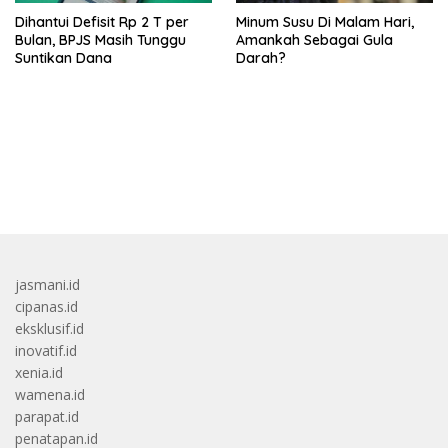
Dihantui Defisit Rp 2 T per
Minum Susu Di Malam Hari,
Bulan, BPJS Masih Tunggu
Amankah Sebagai Gula
Suntikan Dana
Darah?
bandar besar starlight princess1000 bagi bonus
jasmani.id
cipanas.id
eksklusif.id
inovatif.id
xenia.id
wamena.id
parapat.id
penatapan.id