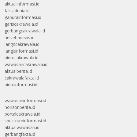
aktualinformasi.id
faktadunia.id
gapurainformasi.id
gariscakrawala.id
gerbangcakrawala.id
helvetianews.id
langitcakrawala.id
langitinformasi.id
pintucakrawala.id
wawasancakrawala.id
aktualberita.id
cakrawalafakta.id
pintuinformasi.id
wawasaninformasi.id
horizonberita.id
portalcakrawala.id
spektruminformasi.id
aktualwawasan.id
gerbangfakta.id