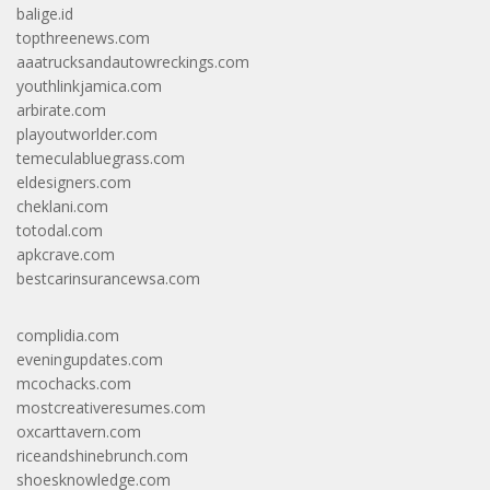
balige.id
topthreenews.com
aaatrucksandautowreckings.com
youthlinkjamica.com
arbirate.com
playoutworlder.com
temeculabluegrass.com
eldesigners.com
cheklani.com
totodal.com
apkcrave.com
bestcarinsurancewsa.com
complidia.com
eveningupdates.com
mcochacks.com
mostcreativeresumes.com
oxcarttavern.com
riceandshinebrunch.com
shoesknowledge.com