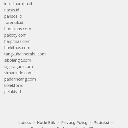
infodinamika.id
narsis.id
pansos.id
forensik.id
hardiknas.com
pakcoy.com
harpitnas.com
harkitnas.com
tangkubanperahu.com
sibolangit.com
siguragura.com
simanindo.com
padarincang.com
kolektor.id
pelukis.id
Indeks
Kode Etik
Privacy Policy
Redaksi