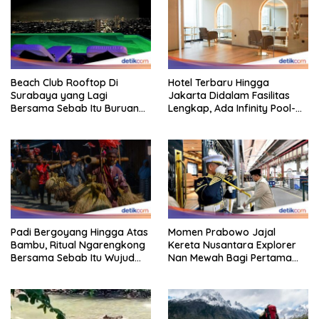
Beach Club Rooftop Di
Hotel Terbaru Hingga
Surabaya yang Lagi
Jakarta Didalam Fasilitas
Bersama Sebab Itu Buruan
Lengkap, Ada Infinity Pool-
Staycation
Sky Lounge
Padi Bergoyang Hingga Atas
Momen Prabowo Jajal
Bambu, Ritual Ngarengkong
Kereta Nusantara Explorer
Bersama Sebab Itu Wujud
Nan Mewah Bagi Pertama
Syukur Warga Citorek
Kali