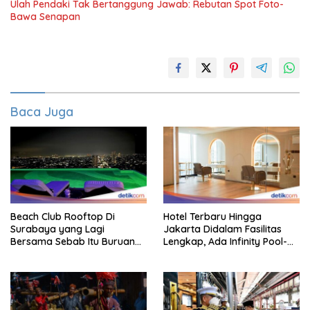
Ulah Pendaki Tak Bertanggung Jawab: Rebutan Spot Foto-
Bawa Senapan
Baca Juga
Beach Club Rooftop Di
Hotel Terbaru Hingga
Surabaya yang Lagi
Jakarta Didalam Fasilitas
Bersama Sebab Itu Buruan
Lengkap, Ada Infinity Pool-
Staycation
Sky Lounge