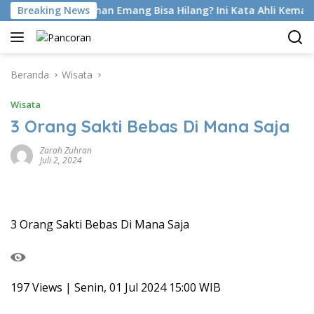
Langsung
at Foot Di Latihan Emang Bisa Hilang? Ini Kata Ahli Kemakmura
Breaking News
ke
konten
Beranda
Wisata
Wisata
3 Orang Sakti Bebas Di Mana Saja
Zarah Zuhran
Juli 2, 2024
3 Orang Sakti Bebas Di Mana Saja
197 Views | Senin, 01 Jul 2024 15:00 WIB