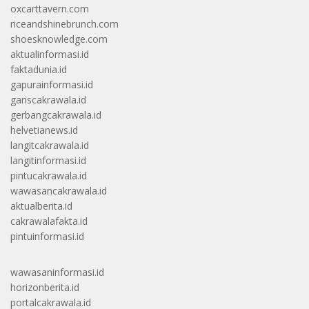
oxcarttavern.com
riceandshinebrunch.com
shoesknowledge.com
aktualinformasi.id
faktadunia.id
gapurainformasi.id
gariscakrawala.id
gerbangcakrawala.id
helvetianews.id
langitcakrawala.id
langitinformasi.id
pintucakrawala.id
wawasancakrawala.id
aktualberita.id
cakrawalafakta.id
pintuinformasi.id
wawasaninformasi.id
horizonberita.id
portalcakrawala.id