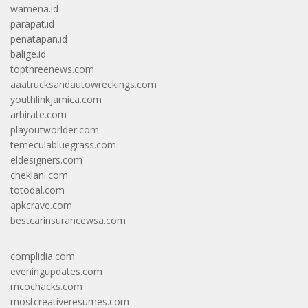
wamena.id
parapat.id
penatapan.id
balige.id
topthreenews.com
aaatrucksandautowreckings.com
youthlinkjamica.com
arbirate.com
playoutworlder.com
temeculabluegrass.com
eldesigners.com
cheklani.com
totodal.com
apkcrave.com
bestcarinsurancewsa.com
complidia.com
eveningupdates.com
mcochacks.com
mostcreativeresumes.com