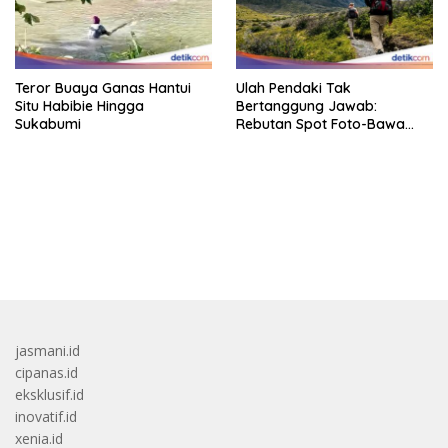
Teror Buaya Ganas Hantui
Ulah Pendaki Tak
Situ Habibie Hingga
Bertanggung Jawab:
Sukabumi
Rebutan Spot Foto-Bawa
Senapan
bandar besar starlight princess1000 bagi bonus
jasmani.id
cipanas.id
eksklusif.id
inovatif.id
xenia.id