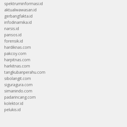
spektruminformasi.id
aktualwawasan.id
gerbangfakta.id
infodinamika.id
narsis.id
pansos.id
forensik.id
hardiknas.com
pakcoy.com
harpitnas.com
harkitnas.com
tangkubanperahu.com
sibolangit.com
siguragura.com
simanindo.com
padarincang.com
kolektor.id
pelukis.id