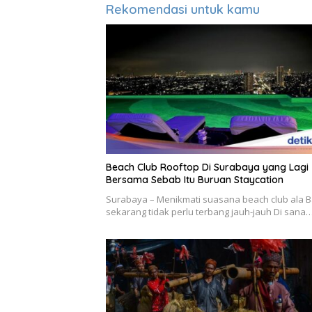
Rekomendasi untuk kamu
Beach Club Rooftop Di Surabaya yang Lagi
Bersama Sebab Itu Buruan Staycation
Surabaya – Menikmati suasana beach club ala B
sekarang tidak perlu terbang jauh-jauh Di sana…