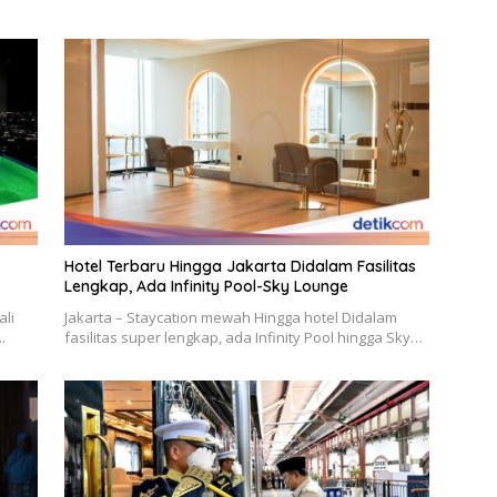
Hotel Terbaru Hingga Jakarta Didalam Fasilitas
Lengkap, Ada Infinity Pool-Sky Lounge
ali
Jakarta – Staycation mewah Hingga hotel Didalam
.
fasilitas super lengkap, ada Infinity Pool hingga Sky…