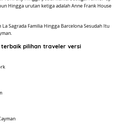
apun Hingga urutan ketiga adalah Anne Frank House
 La Sagrada Familia Hingga Barcelona Sesudah Itu
yman.
erbaik pilihan traveler versi
ork
m
 Cayman