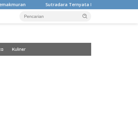
Sutradara Ternyata Ini Cinta Beberkan Pengalaman Hidup 
ta
Kuliner
ar besar starlight princess1000 bagi bonus