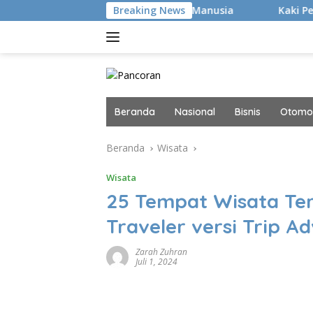
Langsung
acker Canggih, tapi Manusia
Breaking News
Kaki Pegal Para Flat Foot
ke
konten
Beranda
Nasional
Bisnis
Otomot
Beranda
Wisata
Wisata
25 Tempat Wisata Ter
Traveler versi Trip Ad
Zarah Zuhran
Juli 1, 2024