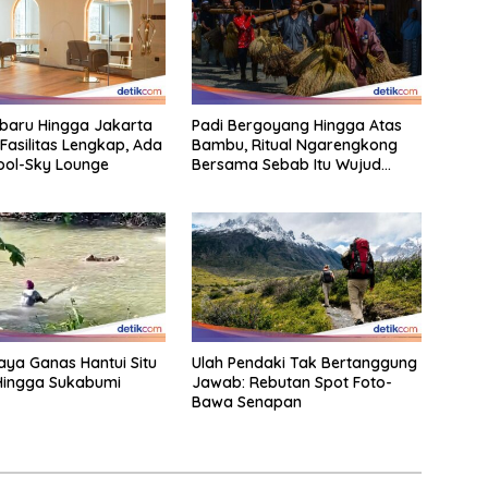
rbaru Hingga Jakarta
Padi Bergoyang Hingga Atas
Fasilitas Lengkap, Ada
Bambu, Ritual Ngarengkong
Pool-Sky Lounge
Bersama Sebab Itu Wujud
Syukur Warga Citorek
aya Ganas Hantui Situ
Ulah Pendaki Tak Bertanggung
Hingga Sukabumi
Jawab: Rebutan Spot Foto-
Bawa Senapan