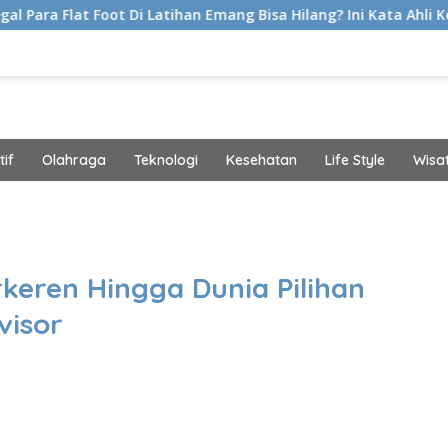
 Di Latihan Emang Bisa Hilang? Ini Kata Ahli Kemakmuran
if
Olahraga
Teknologi
Kesehatan
Life Style
Wisa
band
keren Hingga Dunia Pilihan
visor