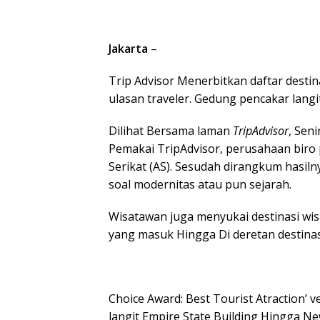
Jakarta
–
Trip Advisor Menerbitkan daftar destin
ulasan traveler. Gedung pencakar langi
Dilihat Bersama laman
TripAdvisor
, Sen
Pemakai TripAdvisor, perusahaan biro 
Serikat (AS). Sesudah dirangkum hasiln
soal modernitas atau pun sejarah.
Wisatawan juga menyukai destinasi wi
yang masuk Hingga Di deretan destinasi
Choice Award: Best Tourist Atraction’
langit Empire State Building Hingga Ne