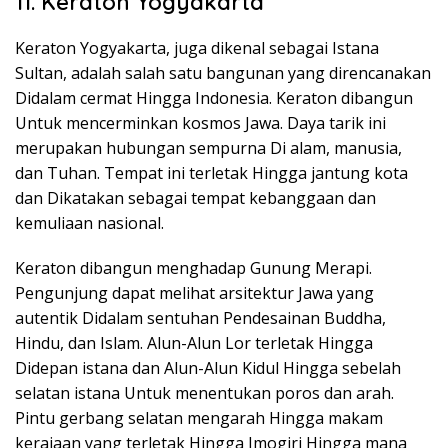
11. Keraton Yogyakarta
Keraton Yogyakarta, juga dikenal sebagai Istana
Sultan, adalah salah satu bangunan yang direncanakan
Didalam cermat Hingga Indonesia. Keraton dibangun
Untuk mencerminkan kosmos Jawa. Daya tarik ini
merupakan hubungan sempurna Di alam, manusia,
dan Tuhan. Tempat ini terletak Hingga jantung kota
dan Dikatakan sebagai tempat kebanggaan dan
kemuliaan nasional.
Keraton dibangun menghadap Gunung Merapi.
Pengunjung dapat melihat arsitektur Jawa yang
autentik Didalam sentuhan Pendesainan Buddha,
Hindu, dan Islam. Alun-Alun Lor terletak Hingga
Didepan istana dan Alun-Alun Kidul Hingga sebelah
selatan istana Untuk menentukan poros dan arah.
Pintu gerbang selatan mengarah Hingga makam
kerajaan yang terletak Hingga Imogiri Hingga mana