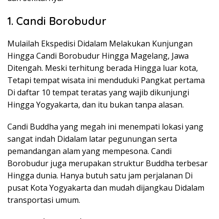
1. Candi Borobudur
Mulailah Ekspedisi Didalam Melakukan Kunjungan
Hingga Candi Borobudur Hingga Magelang, Jawa
Ditengah. Meski terhitung berada Hingga luar kota,
Tetapi tempat wisata ini menduduki Pangkat pertama
Di daftar 10 tempat teratas yang wajib dikunjungi
Hingga Yogyakarta, dan itu bukan tanpa alasan.
Candi Buddha yang megah ini menempati lokasi yang
sangat indah Didalam latar pegunungan serta
pemandangan alam yang mempesona. Candi
Borobudur juga merupakan struktur Buddha terbesar
Hingga dunia. Hanya butuh satu jam perjalanan Di
pusat Kota Yogyakarta dan mudah dijangkau Didalam
transportasi umum.