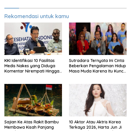
Rekomendasi untuk kamu
KKI Identifikasi 10 Fasilitas
Sutradara Ternyata Ini Cinta
Medis Nakes yang Diduga
Beberkan Pengalaman Hidup
Komentar Nirempati Hingga
Masa Muda Karena Itu Kunci
Pasien BPJS
Garap Adegan Balap
Kendaraan Bermotor Roda
Dua
Sajian Ke Atas Rakit Bambu
10 Aktor Atau Aktris Korea
Membawa Kisah Panjang
Terkaya 2026, Harta Jun Ji