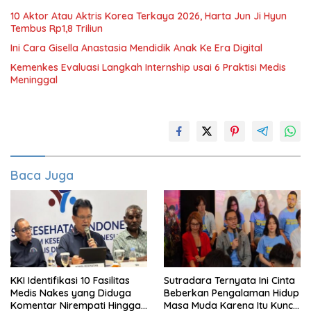
10 Aktor Atau Aktris Korea Terkaya 2026, Harta Jun Ji Hyun
Tembus Rp1,8 Triliun
Ini Cara Gisella Anastasia Mendidik Anak Ke Era Digital
Kemenkes Evaluasi Langkah Internship usai 6 Praktisi Medis
Meninggal
Baca Juga
KKI Identifikasi 10 Fasilitas
Sutradara Ternyata Ini Cinta
Medis Nakes yang Diduga
Beberkan Pengalaman Hidup
Komentar Nirempati Hingga
Masa Muda Karena Itu Kunci