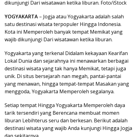
dikunjungi Dari wisatawan ketika liburan. Foto/iStock
YOGYAKARTA
– Jogja atau Yogyakarta adalah salah
satu destinasi wisata terpopuler Hingga Indonesia.
Kota ini Memperoleh banyak tempat Memikat yang
wajib dikunjungi Dari wisatawan ketika liburan.
Yogyakarta yang terkenal Didalam kekayaan Kearifan
Lokal Dunia dan sejarahnya ini menawarkan berbagai
destinasi wisata yang tak hanya Memikat, tetapi juga
unik. Di situs bersejarah nan megah, pantai-pantai
yang menawan, hingga tempat-tempat Masakan yang
menggoda, Yogyakarta Memperoleh segalanya.
Setiap tempat Hingga Yogyakarta Memperoleh daya
tarik tersendiri yang Berencana membuat momen
liburan Lebihterus seru dan berkesan. Berikut adalah
destinasi wisata yang wajib Anda kunjungi Hingga Jogja
dan sekitarnya.