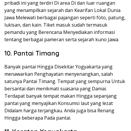
pribadi ini yang terdiri Di area Di dan luar ruangan
yang menampilkan sejarah dan Kearifan Lokal Dunia
Jawa Melewati berbagai pajangan seperti foto, patung,
lukisan, dan kain. Tiket masuk sudah termasuk
pemandu yang Berencana Menyediakan informasi
tentang berbagai pameran serta sejarah kuno Jawa.
10. Pantai Timang
Banyak pantai Hingga Disekitar Yogyakarta yang
menawarkan Penghayatan menyenangkan, salah
satunya Pantai Timang. Tempat yang sempurna Untuk
bersantai dan menikmati suasana yang Damai.
Terdapat banyak tempat makan Hingga sepanjang
pantai yang menyajikan Konsumsi laut yang lezat
Didalam harga terjangkau. Anda juga bisa Renang
Hingga beberapa Pada pantai.