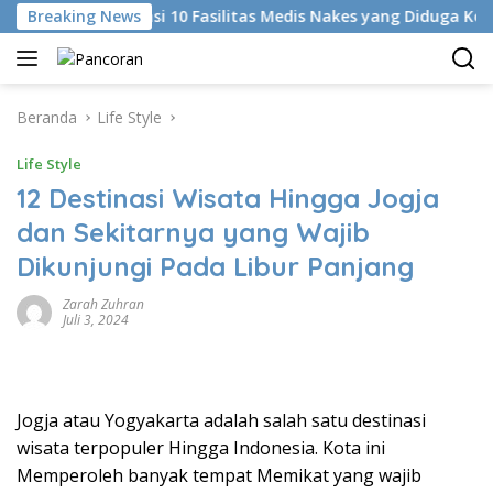
Langsung
 Identifikasi 10 Fasilitas Medis Nakes yang Diduga Komentar Ni
Breaking News
ke
konten
Beranda
Life Style
Life Style
12 Destinasi Wisata Hingga Jogja
dan Sekitarnya yang Wajib
Dikunjungi Pada Libur Panjang
Zarah Zuhran
Juli 3, 2024
Jogja atau Yogyakarta adalah salah satu destinasi
wisata terpopuler Hingga Indonesia. Kota ini
Memperoleh banyak tempat Memikat yang wajib